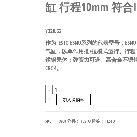
缸 行程10mm 符合ISO
¥
320.52
作为FESTO ESNU系列的代表型号，ESNU-
气缸，以单作用推/拉模式运行。行程10m
锈钢壳体；弹簧力可选。高合金不锈钢
CRC 4。
FESTO
-
ESNU-
+
加入购物车
12-
10-
SKU：
19260
分类：
FESTO
标签：
FESTO
P-
A