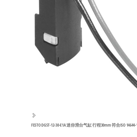
工
业
自
动
化
零
部
件
供
应
商-
达
斯
FESTO DGST-12-30-E1A 迷你滑台气缸 行程30mm 符合ISO 14644-1 
奇