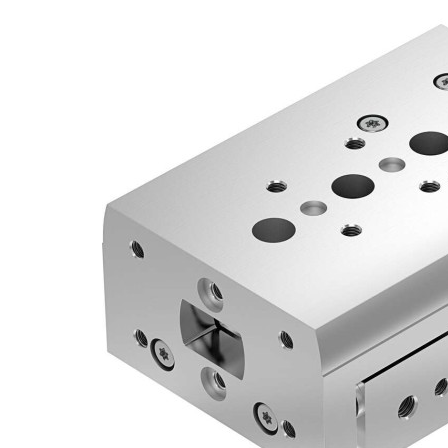
自
动
化