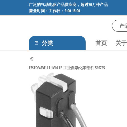
前
广泛的气动电驱产品供应商，超过70万种产品
营业时间：工作日：9:00-18:00
往
内
容
气
专业供应
SMC、
动
FESTO、
分类
首页
关于
电
NORGREN、
AVENTICS等
驱
品牌气动
工
元件，超
FESTO VAVE-L1-1VL4-LP 工业自动化零部件 566725
过88万种
控
工业自动
技
化零部
术-
件，正品
保障，全
广
国快速发
泛
货。
的