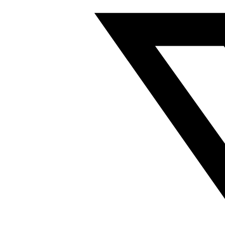
单
作
用
圆
形
气
缸
行
程
10mm
符
合
ISO
6432
19260
数