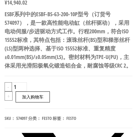
¥
14,940.02
ESBF系列中的ESBF-BS-63-200-10P型号（订货号
574097），是一款高性能电动缸（丝杆驱动），采用
电动伺服/步进驱动方式工作。行程200mm，符合ISO
15552标准，其特点包括：滚珠丝杆(BS)型和梯形丝杆
(LS)型两种选择、基于ISO 15552标准、重复精度
±0.01mm(BS)/±0.05mm(LS)。密封材料为TPE-U(PU)，主
体采用光滑阳极氧化锻造铝合金，耐腐蚀等级CRC 2。
FESTO
-
ESBF-
+
加入购物车
BS-
63-
SKU：
574097
分类：
FESTO
标签：
FESTO
200-
10P