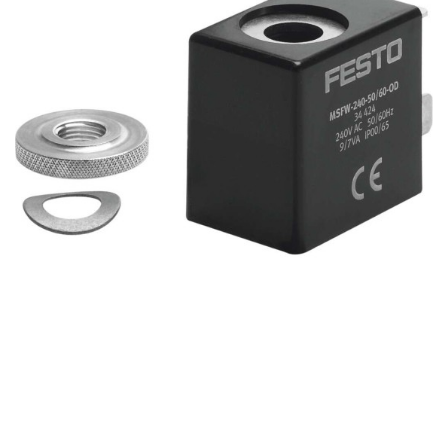
自
动
化