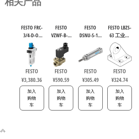
相关产品
FESTO FRC-
FESTO
FESTO
FESTO LBZS-
3/4-D-O-
VZWF-B-L-
DSNU-S-16-
63 工业自
MAXI 过滤
M22C-G12-
40-P-A 圆形
动化零部
减压阀润
135-1P4-10
气缸 行程
件 规格63
滑器组合
力先导式
40mm 缸径
33846
符合ISO
电磁阀 行
16mm DIN
FESTO
FESTO
FESTO
FESTO
8573-1:2010
程10mm 符
ISO 6432 /
¥
3,380.36
¥
590.59
¥
305.49
¥
324.74
162744
合EN 12266-
CETOP RP 52
1 1492112
P 5216093
加入
加入
加入
加入
购物
购物
购物
购物
车
车
车
车