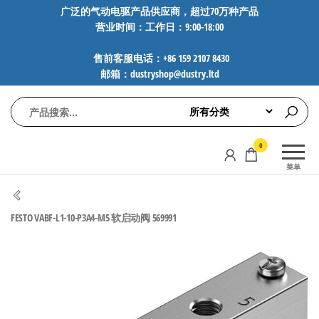
前
广泛的气动电驱产品供应商，超过70万种产品
营业时间：工作日：9:00-18:00
往
内
售前客服电话：+86 159 2107 8430
容
邮箱：dustryshop@dustry.ltd
气
专业供应
0
动
SMC、
菜单
FESTO、
电
NORGREN、
驱
AVENTICS等
FESTO VABF-L1-10-P3A4-M5 软启动阀 569991
工
品牌气动
元件，超
控
过88万种
技
工业自动
术-
化零部
广
件，正品
保障，全