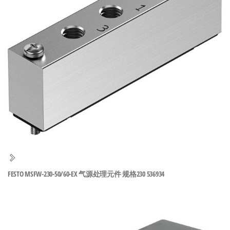
泛
国快速发
的
货。
工
业
自
动
化
零
部
件
供
应
商-
FESTO MSFW-230-50/60-EX 气源处理元件 规格230 536934
达
斯
奇