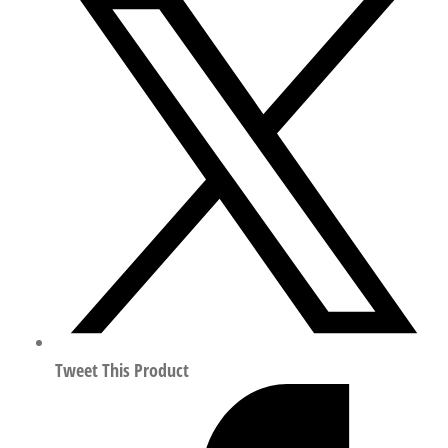
电
动
缸
（丝
杆
驱
动）
行
程
200mm
符
合
ISO
15552
Tweet This Product
574097
数