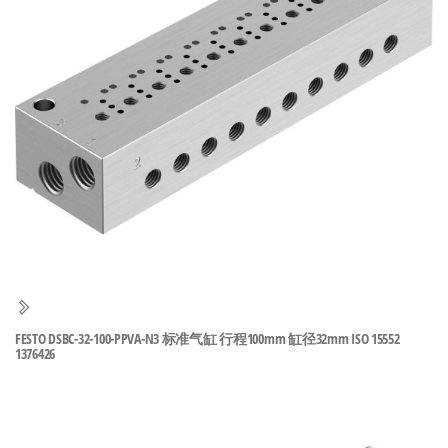
泛
国快速发
的
货。
工
业
自
动
化
零
部
件
供
应
商-
FESTO DSBC-32-100-PPVA-N3 标准气缸 行程100mm 缸径32mm ISO 15552
1376426
达
斯
奇