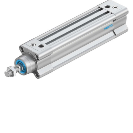
自
动
化