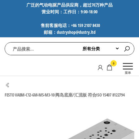
前
广泛的气动电驱产品供应商，超过70万种产品
营业时间：工作日：9:00-18:00
往
内
售前客服电话：+86 159 2107 8430
容
邮箱：dustryshop@dustry.ltd
气
专业供应
0
动
SMC、
菜单
FESTO、
电
NORGREN、
驱
AVENTICS等
FESTO VABM-C12-6M-M5-M3-10 阀岛底座/汇流板 符合ISO 15407 8122794
工
品牌气动
元件，超
控
过88万种
技
工业自动
术-
化零部
广
件，正品
保障，全