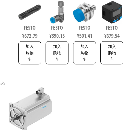
S51-125 气
源处理元
S-L 电感式
B11R-Q4-
缸波纹管
件 规格8
接近传感
PN-L1+2.5S
保护套 行
153505
器 符合EN
传感器/连
程125mm
60947-5-2
接电缆
FESTO
FESTO
FESTO
FESTO
符合ISO
150443
8114774
¥
672.79
¥
390.15
¥
501.41
¥
679.54
6432 / ISO
15552
加入
加入
加入
加入
553463
购物
购物
购物
购物
车
车
车
车