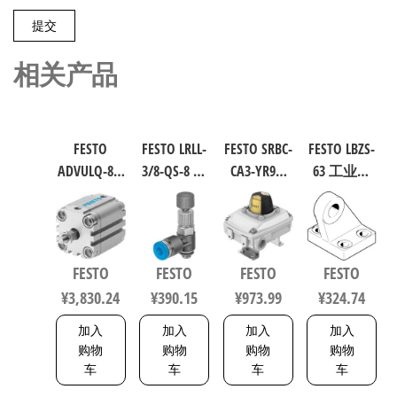
相关产品
FESTO
FESTO LRLL-
FESTO SRBC-
FESTO LBZS-
ADVULQ-80-
3/8-QS-8 气
CA3-YR90-
63 工业自
60-A-P-A 紧
源处理元
MW-1-1WG-
动化零部
凑型抗扭
件 规格8
C2-EX6 工业
件 规格63
气缸 行程
153505
自动化零
33846
60mm 缸径
部件 规格1
FESTO
FESTO
FESTO
FESTO
80mm
8137093
¥
3,830.24
¥
390.15
¥
973.99
¥
324.74
156833
加入
加入
加入
加入
购物
购物
购物
购物
车
车
车
车