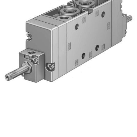
自
动
化