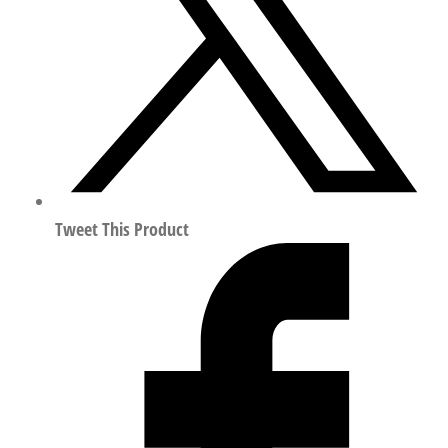
装
套
件/
联
轴
器
行
程
96mm
Tweet This Product
2781450
数
量