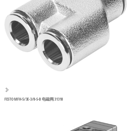
泛
国快速发
的
货。
工
业
自
动
化
零
部
件
供
应
商-
FESTO MFH-5/3E-3/8-S-B 电磁阀 31318
达
斯
奇