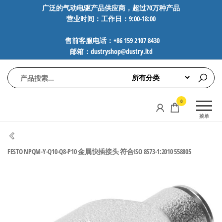
前
广泛的气动电驱产品供应商，超过70万种产品
营业时间：工作日：9:00-18:00
往
内
售前客服电话：+86 159 2107 8430
容
邮箱：dustryshop@dustry.ltd
气
专业供应
0
动
SMC、
菜单
FESTO、
电
NORGREN、
驱
AVENTICS等
FESTO NPQM-Y-Q10-Q8-P10 金属快插接头 符合ISO 8573-1:2010 558805
工
品牌气动
元件，超
控
过88万种
技
工业自动
术-
化零部
广
件，正品
保障，全