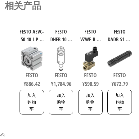
相关产品
FESTO AEVC-
FESTO
FESTO
FESTO
50-10-I-P-A
DHEB-10-E-
VZWF-B-L-
DADB-S1-40-
短行程气
U-E-P 波纹
M22C-G12-
S51-125 气
缸 行程
管气爪 符
135-1P4-10
缸波纹管
10mm 缸径
合ISO 8573-
力先导式
保护套 行
50mm
1:2010
电磁阀 行
程125mm
FESTO
FESTO
FESTO
FESTO
VDMA 24562
1320832
程10mm 符
符合ISO
¥
886.42
¥
1,784.96
¥
590.59
¥
672.79
188252
合EN 12266-
6432 / ISO
1 1492112
15552
加入
加入
加入
加入
553463
购物
购物
购物
购物
车
车
车
车