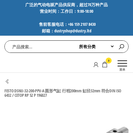
前
广泛的气动电驱产品供应商，超过70万种产品
营业时间：工作日：9:00-18:00
往
内
售前客服电话：+86 159 2107 8430
容
邮箱：dustryshop@dustry.ltd
气
专业供应
0
动
SMC、
菜单
FESTO、
电
NORGREN、
驱
AVENTICS等
FESTO DSNU-32-200-PPV-A 圆形气缸 行程200mm 缸径32mm 符合DIN ISO
工
品牌气动
6432 / CETOP RP 52 P 196027
元件，超
控
过88万种
技
工业自动
术-
化零部
广
件，正品
保障，全