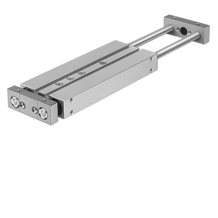
自
动
化