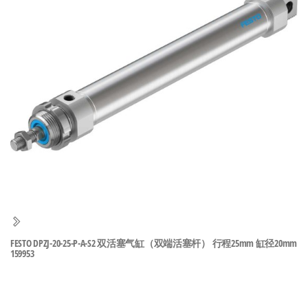
泛
国快速发
的
货。
工
业
自
动
化
零
部
件
供
应
商-
FESTO DPZJ-20-25-P-A-S2 双活塞气缸（双端活塞杆） 行程25mm 缸径20mm
达
159953
斯
奇