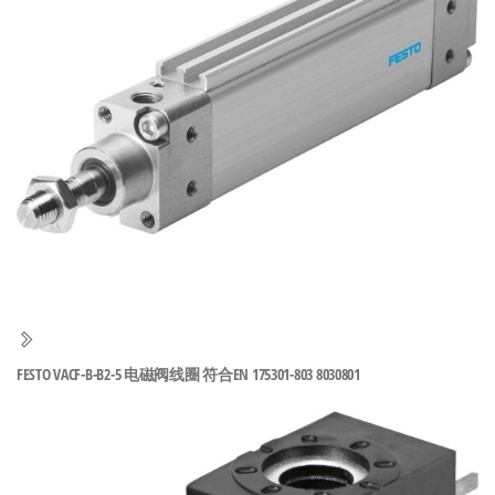
泛
国快速发
的
货。
工
业
自
动
化
零
部
件
供
应
商-
FESTO VACF-B-B2-5 电磁阀线圈 符合EN 175301-803 8030801
达
斯
奇