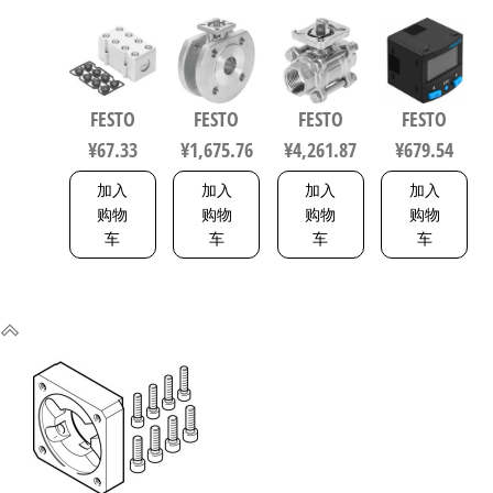
动化零部
F0304-V4V4T
F0710-
B11R-Q4-
件 538219
电磁阀/控
V15V16 不
PN-L1+2.5S
制阀 规格
锈钢球阀
传感器/连
20，行程
行程63mm
接电缆
FESTO
FESTO
FESTO
FESTO
40mm
符合ISO
8114774
¥
67.33
¥
1,675.76
¥
4,261.87
¥
679.54
1692200
5211 0710
加入
加入
加入
加入
购物
购物
购物
购物
车
车
车
车