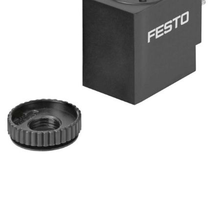
自
动
化