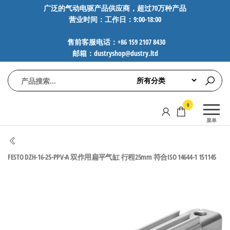
前
广泛的气动电驱产品供应商，超过70万种产品
营业时间：工作日：9:00-18:00
往
内
售前客服电话：+86 159 2107 8430
容
邮箱：dustryshop@dustry.ltd
气
专业供应
0
动
SMC、
菜单
FESTO、
电
NORGREN、
驱
AVENTICS等
FESTO DZH-16-25-PPV-A 双作用扁平气缸 行程25mm 符合ISO 14644-1 151145
工
品牌气动
元件，超
控
过88万种
技
工业自动
术-
化零部
广
件，正品
保障，全