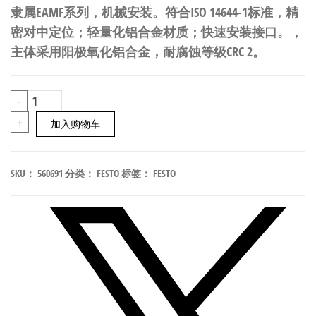
隶属EAMF系列，机械安装。符合ISO 14644-1标准，精
密对中定位；轻量化铝合金材质；快速安装接口。，
主体采用阳极氧化铝合金，耐腐蚀等级CRC 2。
FESTO
-
EAMF-
+
加入购物车
A-
38B-
SKU：
560691
分类：
FESTO
标签：
FESTO
42A
电
机
安
装
法
兰