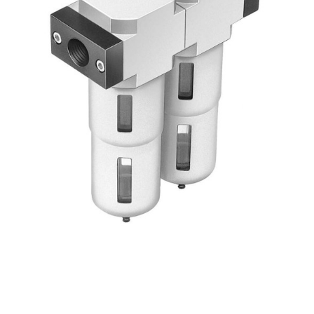
自
动
化