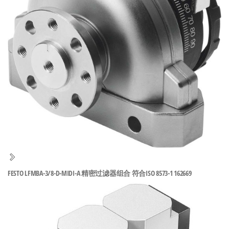
泛
国快速发
的
货。
工
业
自
动
化
零
部
件
供
应
商-
FESTO LFMBA-3/8-D-MIDI-A 精密过滤器组合 符合ISO 8573-1 162669
达
斯
奇