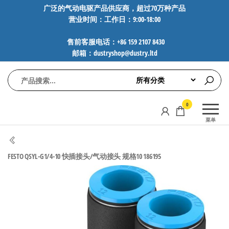
前
广泛的气动电驱产品供应商，超过70万种产品
营业时间：工作日：9:00-18:00
往
内
售前客服电话：+86 159 2107 8430
容
邮箱：dustryshop@dustry.ltd
气
专业供应
0
动
SMC、
菜单
FESTO、
电
NORGREN、
驱
AVENTICS等
FESTO QSYL-G1/4-10 快插接头/气动接头 规格10 186195
工
品牌气动
元件，超
控
过88万种
技
工业自动
术-
化零部
广
件，正品
保障，全