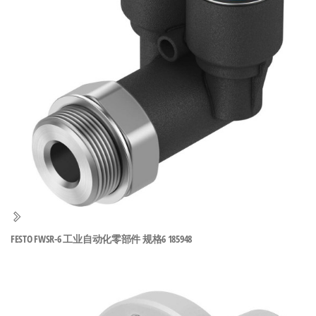
泛
国快速发
的
货。
工
业
自
动
化
零
部
件
供
应
商-
FESTO FWSR-6 工业自动化零部件 规格6 185948
达
斯
奇