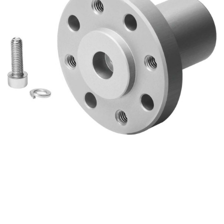
自
动
化