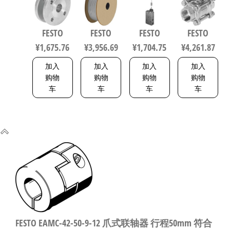
制阀 规格
符合ISO
规格3 3877
锈钢球阀
20，行程
8573-1:2010
行程63mm
FESTO
FESTO
FESTO
FESTO
40mm
558275
符合ISO
¥
1,675.76
¥
3,956.69
¥
1,704.75
¥
4,261.87
1692200
5211 0710
加入
加入
加入
加入
购物
购物
购物
购物
车
车
车
车
FESTO EAMC-42-50-9-12 爪式联轴器 行程50mm 符合