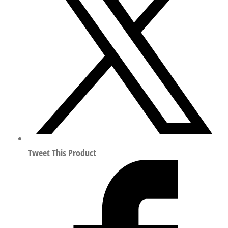
轴
器
行
程
50mm
符
合
ISO
14644-
1
551005
Tweet This Product
数
量