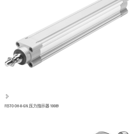
泛
国快速发
的
货。
工
业
自
动
化
零
部
件
供
应
商-
FESTO OH-8-GN 压力指示器 10089
达
斯
奇