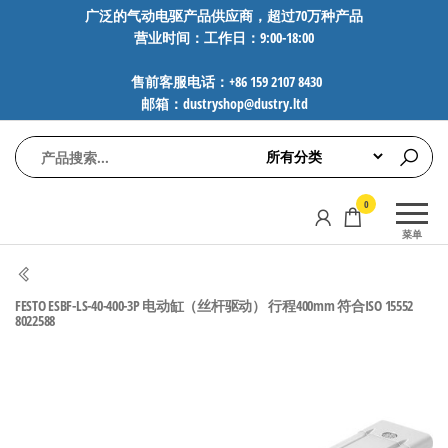
前
广泛的气动电驱产品供应商，超过70万种产品
营业时间：工作日：9:00-18:00
往
内
售前客服电话：+86 159 2107 8430
容
邮箱：dustryshop@dustry.ltd
气
专业供应
0
动
SMC、
菜单
FESTO、
电
NORGREN、
驱
AVENTICS等
FESTO ESBF-LS-40-400-3P 电动缸（丝杆驱动） 行程400mm 符合ISO 15552
工
品牌气动
8022588
元件，超
控
过88万种
技
工业自动
术-
化零部
广
件，正品
保障，全