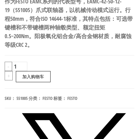
作为FESTO EAMC系列的代表型号，EAMC-42-50-12-
19（551005）爪式联轴器，以机械传动模式运行。行
程50mm，符合ISO 14644-1标准，其特点包括：可选带
键槽和不带键槽两种轴毂类型、额定扭矩
0.5~200Nm。阳极氧化铝合金/高合金钢材质，耐腐蚀
等级CRC 2。
FESTO
-
EAMC-
+
加入购物车
42-
50-
SKU：
551005
分类：
FESTO
标签：
FESTO
12-
19
爪
式
联