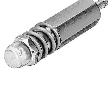
自
动
化