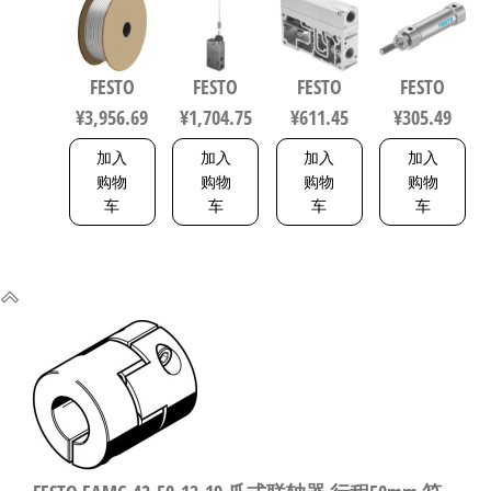
气动软管
化零部件
软启动阀
气缸 行程
符合ISO
规格3 3877
539231
40mm 缸径
8573-1:2010
16mm DIN
FESTO
FESTO
FESTO
FESTO
558275
ISO 6432 /
¥
3,956.69
¥
1,704.75
¥
611.45
¥
305.49
CETOP RP 52
P 5216093
加入
加入
加入
加入
购物
购物
购物
购物
车
车
车
车