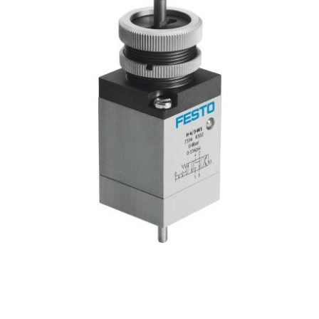
自
动
化