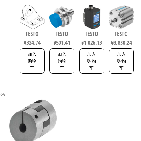
动化零部
S-L 电感式
W-G18FD-L-
60-A-P-A 紧
件 规格63
接近传感
PNLK-
凑型抗扭
33846
器 符合EN
PNVBA-M8U
气缸 行程
60947-5-2
数字压力
60mm 缸径
FESTO
FESTO
FESTO
FESTO
150443
传感器 符
80mm
¥
324.74
¥
501.41
¥
1,026.13
¥
3,830.24
合EN 60947-
156833
5-2 8001232
加入
加入
加入
加入
购物
购物
购物
购物
车
车
车
车