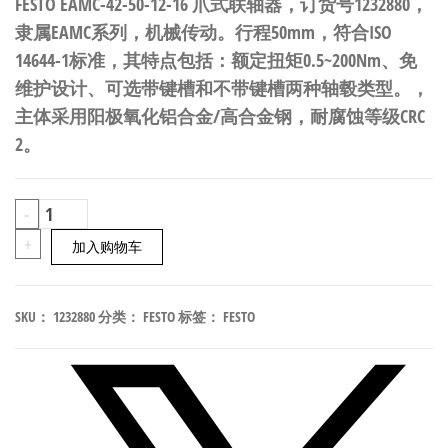
FESTO EAMC-42-50-12-16 爪式联轴器，订货号1232880，
隶属EAMC系列，机械传动。行程50mm，符合ISO
14644-1标准，其特点包括：额定扭矩0.5~200Nm、免
维护设计、可选带键槽和不带键槽两种轴毂类型。，
主体采用阳极氧化铝合金/高合金钢，耐腐蚀等级CRC
2。
FESTO
-
EAMC-
+
加入购物车
42-
50-
SKU：
1232880
分类：
FESTO
标签：
FESTO
12-
16
爪
式
联