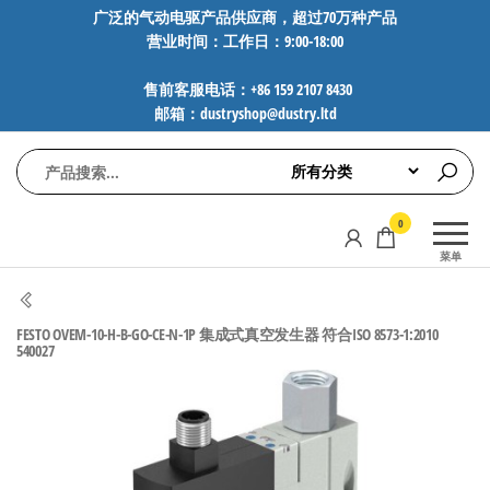
前
广泛的气动电驱产品供应商，超过70万种产品
营业时间：工作日：9:00-18:00
往
内
售前客服电话：+86 159 2107 8430
容
邮箱：dustryshop@dustry.ltd
气
专业供应
0
动
SMC、
菜单
FESTO、
电
NORGREN、
驱
AVENTICS等
FESTO OVEM-10-H-B-GO-CE-N-1P 集成式真空发生器 符合ISO 8573-1:2010
工
品牌气动
540027
元件，超
控
过88万种
技
工业自动
术-
化零部
广
件，正品
保障，全