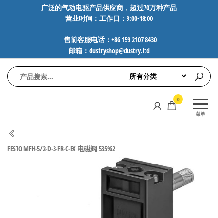
前
广泛的气动电驱产品供应商，超过70万种产品
营业时间：工作日：9:00-18:00
往
内
售前客服电话：+86 159 2107 8430
容
邮箱：dustryshop@dustry.ltd
气
专业供应
0
动
SMC、
菜单
FESTO、
电
NORGREN、
驱
AVENTICS等
FESTO MFH-5/2-D-3-FR-C-EX 电磁阀 535962
工
品牌气动
元件，超
控
过88万种
技
工业自动
术-
化零部
广
件，正品
保障，全