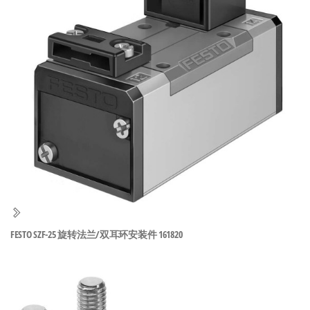
泛
国快速发
的
货。
工
业
自
动
化
零
部
件
供
应
商-
FESTO SZF-25 旋转法兰/双耳环安装件 161820
达
斯
奇