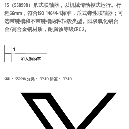
15（550998）爪式联轴器，以机械传动模式运行。行
程66mm，符合ISO 14644-1标准，爪式弹性联轴器；可
选带键槽和不带键槽两种轴毂类型。阳极氧化铝合
金/高合金钢材质，耐腐蚀等级CRC 2。
FESTO
-
EAMC-
+
加入购物车
40-
66-
SKU：
550998
分类：
FESTO
标签：
FESTO
11-
15
爪
式
联
轴