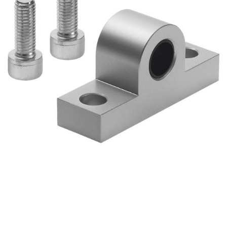
自
动
化