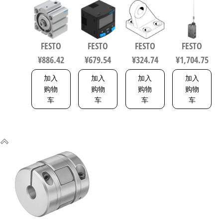
短行程气
B11R-Q4-
动化零部
工业自动
缸 行程
PN-L1+2.5S
件 规格63
化零部件
10mm 缸径
传感器/连
33846
规格3 3877
50mm
接电缆
FESTO
FESTO
FESTO
FESTO
VDMA 24562
8114774
¥
886.42
¥
679.54
¥
324.74
¥
1,704.75
188252
加入
加入
加入
加入
购物
购物
购物
购物
车
车
车
车