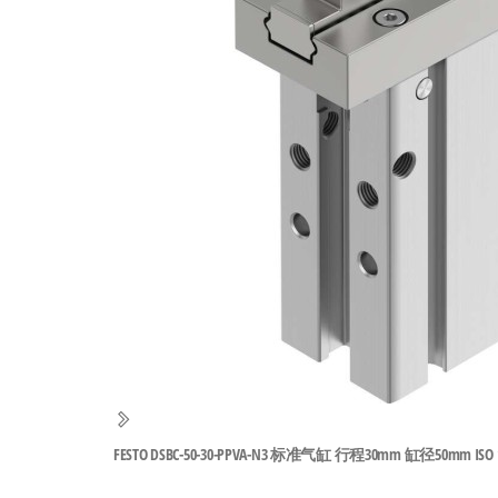
工
业
自
动
化
零
部
件
供
应
商-
达
斯
FESTO DSBC-50-30-PPVA-N3 标准气缸 行程30mm 缸径50mm ISO 15
奇