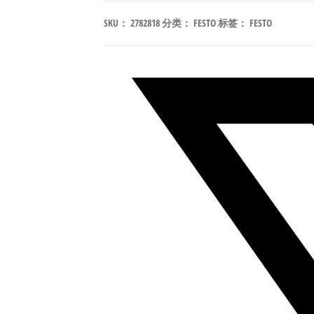
KF-
SKU：
2782818
分类：
FESTO
标签：
FESTO
32-
200
有
杆
电
缸
导
向
单
元
行
程
200mm
符
合