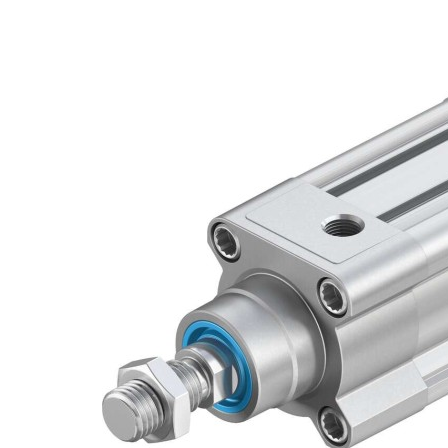
自
动
化