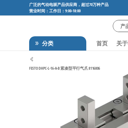
前
广泛的气动电驱产品供应商，超过70万种产品
营业时间：工作日：9:00-18:00
往
内
容
气
专业供应
SMC、
动
FESTO、
分类
首页
关于
电
NORGREN、
AVENTICS等
驱
品牌气动
工
元件，超
FESTO DHPC-L-16-A-B 紧凑型平行气爪 8116806
过88万种
控
工业自动
技
化零部
术-
件，正品
保障，全
广
国快速发
泛
货。
的