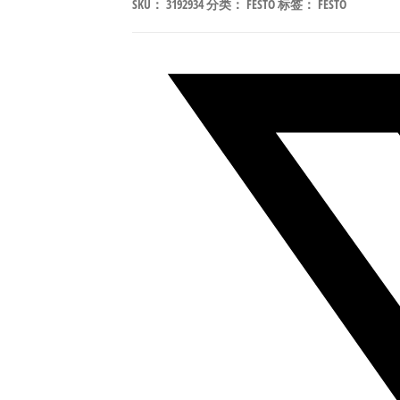
SKU：
3192934
分类：
FESTO
标签：
FESTO
16-
100
有
杆
电
缸
导
向
单
元
行
程
100mm
符
合
ISO