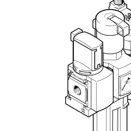
自
动
化