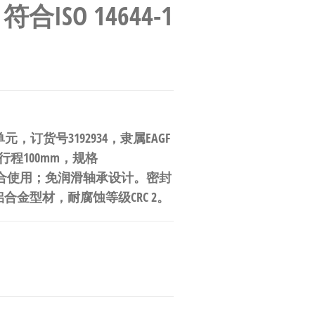
合ISO 14644-1
缸导向单元，订货号3192934，隶属EAGF
，行程100mm，规格
C等电缸组合使用；免润滑轴承设计。密封
铝合金型材，耐腐蚀等级CRC 2。