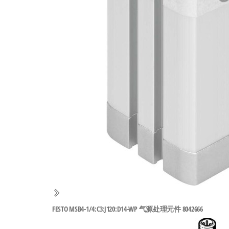
工
业
自
动
化
零
部
件
供
应
商-
达
斯
FESTO MSB4-1/4:C3:J120:D14-WP 气源处理元件 8042666
奇