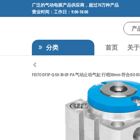
前
广泛的气动电驱产品供应商，超过70万种产品
营业时间：工作日：9:00-18:00
往
内
容
气
专业供应
SMC、
动
FESTO、
分类
首页
关于
电
NORGREN、
AVENTICS等
驱
品牌气动
工
元件，超
FESTO DFSP-Q-50-30-DF-PA 气动止动气缸 行程30mm 符合ISO 8573-
过88万种
控
工业自动
技
化零部
术-
件，正品
保障，全
广
国快速发
泛
货。
的