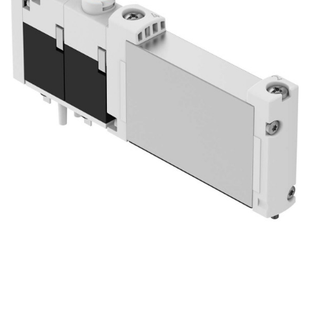
自
动
化