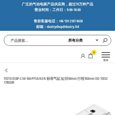
前
广泛的气动电驱产品供应商，超过70万种产品
营业时间：工作日：9:00-18:00
往
内
售前客服电话：+86 159 2107 8430
容
邮箱：dustryshop@dustry.ltd
气
专业供应
0
动
SMC、
菜单
FESTO、
电
NORGREN、
驱
AVENTICS等
FESTO DSBF-C-50-160-PPSA-N3-R 标准气缸 缸径50mm 行程160mm ISO 15552
工
品牌气动
1780289
元件，超
控
过88万种
技
工业自动
术-
化零部
广
件，正品
保障，全