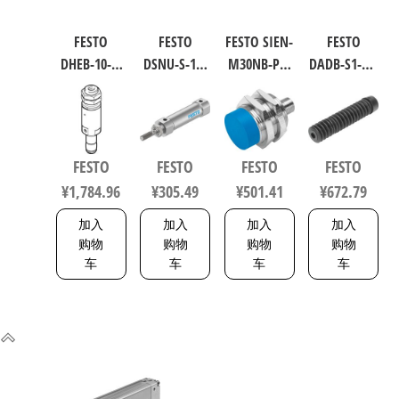
FESTO
FESTO
FESTO SIEN-
FESTO
DHEB-10-E-
DSNU-S-16-
M30NB-PS-
DADB-S1-40-
U-E-P 波纹
40-P-A 圆形
S-L 电感式
S51-125 气
管气爪 符
气缸 行程
接近传感
缸波纹管
合ISO 8573-
40mm 缸径
器 符合EN
保护套 行
1:2010
16mm DIN
60947-5-2
程125mm
FESTO
FESTO
FESTO
FESTO
1320832
ISO 6432 /
150443
符合ISO
¥
1,784.96
¥
305.49
¥
501.41
¥
672.79
CETOP RP 52
6432 / ISO
P 5216093
15552
加入
加入
加入
加入
553463
购物
购物
购物
购物
车
车
车
车