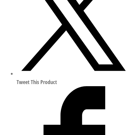
平
气
缸
行
程
200mm
符
合
ISO
14644-
Tweet This Product
1
14070
数
量