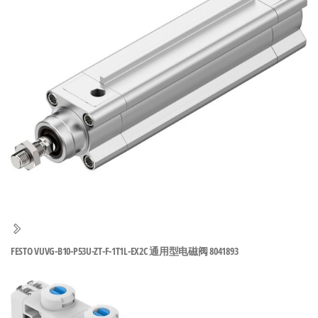
泛
国快速发
的
货。
工
业
自
动
化
零
部
件
供
应
商-
FESTO VUVG-B10-P53U-ZT-F-1T1L-EX2C 通用型电磁阀 8041893
达
斯
奇