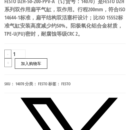
FESTO DZH-50-200-PPV-A（订货号：14070）是FESTO DZH
系列双作用扁平气缸，双作用。行程200mm，符合ISO
14644-1标准，扁平结构双活塞杆设计；比ISO 15552标
准气缸安装高度减少约50%。阳极氧化铝合金材质，
TPE-U(PU)密封，耐腐蚀等级CRC 2。
FESTO
-
DZH-
+
加入购物车
50-
200-
SKU：
14070
分类：
FESTO
标签：
FESTO
PPV-
A
双
作
用
扁