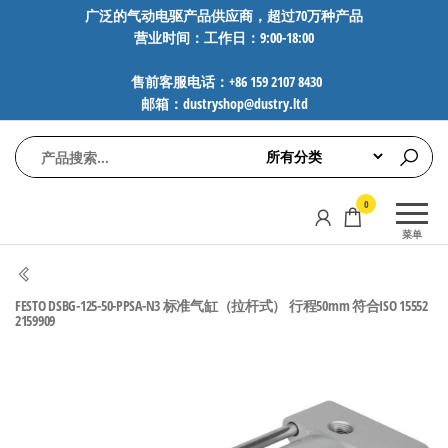
前
广泛的气动电驱产品供应商，超过70万种产品
营业时间：工作日：9:00-18:00
往
内
售前客服电话：+86 159 2107 8430
容
邮箱：dustryshop@dustry.ltd
气
专业供应
0
动
SMC、
菜单
FESTO、
电
NORGREN、
驱
AVENTICS等
FESTO DSBG-125-50-PPSA-N3 标准气缸（拉杆式） 行程50mm 符合ISO 15552
工
品牌气动
2159909
元件，超
控
过88万种
技
工业自动
术-
化零部
广
件，正品
保障，全