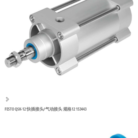
泛
国快速发
的
货。
工
业
自
动
化
零
部
件
供
应
商-
FESTO QSK-12 快插接头/气动接头 规格12 153443
达
斯
奇