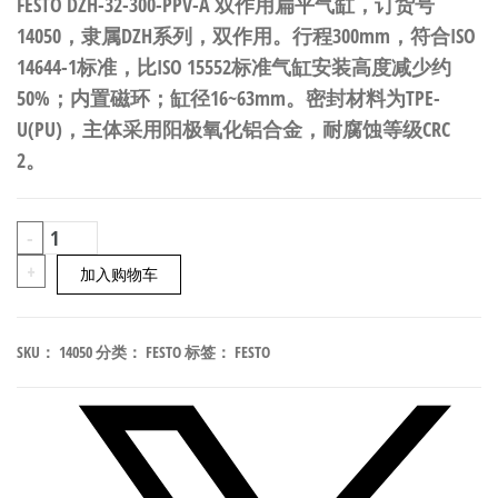
FESTO DZH-32-300-PPV-A 双作用扁平气缸，订货号
14050，隶属DZH系列，双作用。行程300mm，符合ISO
14644-1标准，比ISO 15552标准气缸安装高度减少约
50%；内置磁环；缸径16~63mm。密封材料为TPE-
U(PU)，主体采用阳极氧化铝合金，耐腐蚀等级CRC
2。
FESTO
-
DZH-
+
加入购物车
32-
300-
SKU：
14050
分类：
FESTO
标签：
FESTO
PPV-
A
双
作
用