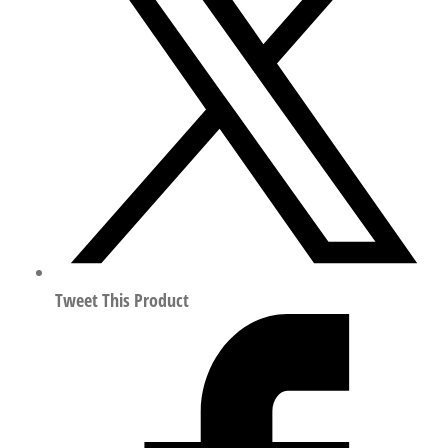
扁
平
气
缸
行
程
300mm
符
合
ISO
14644-
Tweet This Product
1
14050
数
量