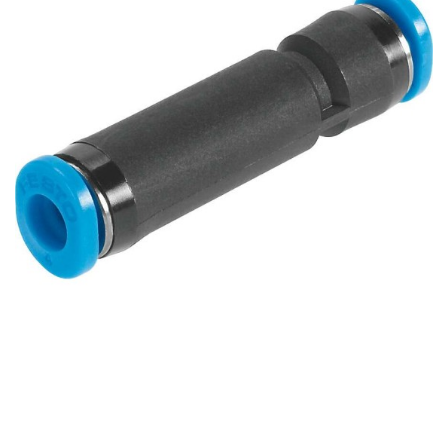
自
动
化