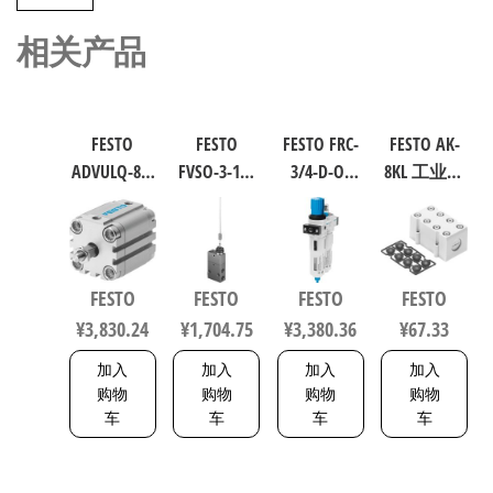
相关产品
FESTO
FESTO
FESTO FRC-
FESTO AK-
ADVULQ-80-
FVSO-3-1/8
3/4-D-O-
8KL 工业自
60-A-P-A 紧
工业自动
MAXI 过滤
动化零部
凑型抗扭
化零部件
减压阀润
件 538219
气缸 行程
规格3 3877
滑器组合
60mm 缸径
符合ISO
FESTO
FESTO
FESTO
FESTO
80mm
8573-1:2010
¥
3,830.24
¥
1,704.75
¥
3,380.36
¥
67.33
156833
162744
加入
加入
加入
加入
购物
购物
购物
购物
车
车
车
车