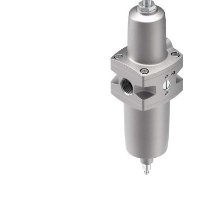
自
动
化