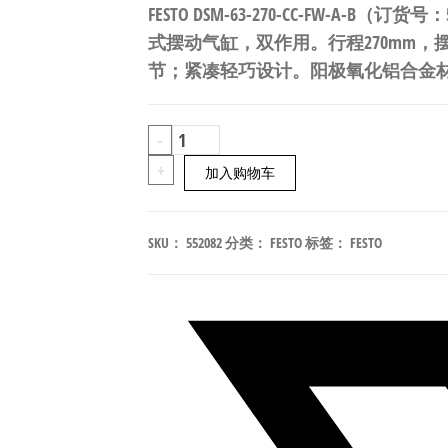
FESTO DSM-63-270-CC-FW-A-B（订货
式摆动气缸，双作用。行程270mm，摆
节；紧凑轻巧设计。阳极氧化铝合金材质，
FESTO
-
DSM-
+
加入购物车
63-
270-
SKU：
552082
分类：
FESTO
标签：
FESTO
CC-
FW-
A-
B
叶
片
式
摆