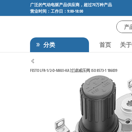
前
广泛的气动电驱产品供应商，超过70万种产品
营业时间：工作日：9:00-18:00
往
内
容
气
专业供应
SMC、
动
FESTO、
分类
首页
关于
电
NORGREN、
AVENTICS等
驱
品牌气动
工
元件，超
FESTO LFR-1/2-D-MAXI-KA 过滤减压阀 ISO 8573-1 186039
过88万种
控
工业自动
技
化零部
术-
件，正品
保障，全
广
国快速发
泛
货。
的