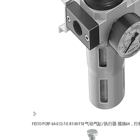
工
业
自
动
化
零
部
件
供
应
商-
达
斯
FESTO PCRP-64-G12-7-E-R1-M-T18 气动气缸/执行器 规格64，行程
奇