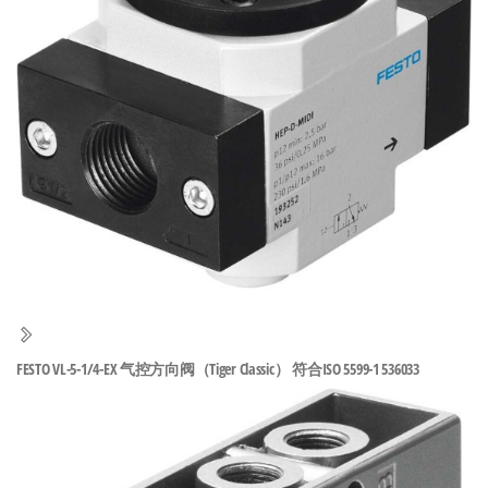
泛
国快速发
的
货。
工
业
自
动
化
零
部
件
供
应
商-
FESTO VL-5-1/4-EX 气控方向阀（Tiger Classic） 符合ISO 5599-1 536033
达
斯
奇