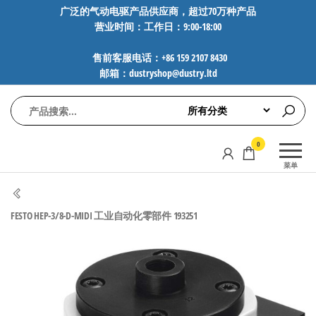
前
广泛的气动电驱产品供应商，超过70万种产品
营业时间：工作日：9:00-18:00
往
内
售前客服电话：+86 159 2107 8430
容
邮箱：dustryshop@dustry.ltd
气
专业供应
0
动
SMC、
菜单
FESTO、
电
NORGREN、
驱
AVENTICS等
FESTO HEP-3/8-D-MIDI 工业自动化零部件 193251
工
品牌气动
元件，超
控
过88万种
技
工业自动
术-
化零部
广
件，正品
保障，全