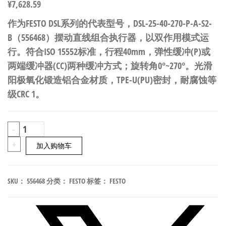
¥
7,628.59
作为FESTO DSL系列的代表型号，DSL-25-40-270-P-A-S2-
B（556468）摆动直线组合执行器，以双作用模式运
行。符合ISO 15552标准，行程40mm，弹性缓冲(P)或
两端缓冲器(CC)两种缓冲方式；旋转角0°~270°。光滑
阳极氧化锻造铝合金材质，TPE-U(PU)密封，耐腐蚀等
级CRC 1。
FESTO
-
DSL-
+
加入购物车
25-
40-
SKU：
556468
分类：
FESTO
标签：
FESTO
270-
P-
A-