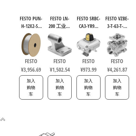
FESTO PUN-
FESTO LN-
FESTO SRBC-
FESTO VZBE-
H-12X2-SI-
200 工业自
CA3-YR90-
3-T-63-T-2-
200 聚氨酯
动化零部
MW-1-1WG-
F0710-
气动软管
件 规格200
C2-EX6 工业
V15V16 不
符合ISO
9038
自动化零
锈钢球阀
8573-1:2010
部件 规格1
行程63mm
FESTO
FESTO
FESTO
FESTO
558275
8137093
符合ISO
¥
3,956.69
¥
1,502.54
¥
973.99
¥
4,261.87
5211 0710
加入
加入
加入
加入
购物
购物
购物
购物
车
车
车
车