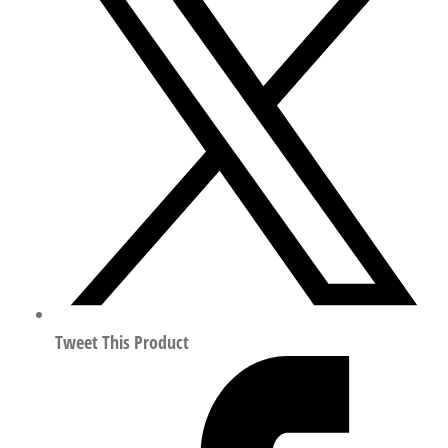
S2-
B
摆
动
直
线
组
合
执
行
器
行
程
Tweet This Product
40mm
符
合