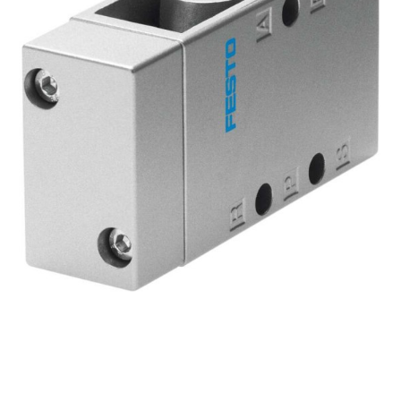
自
动
化