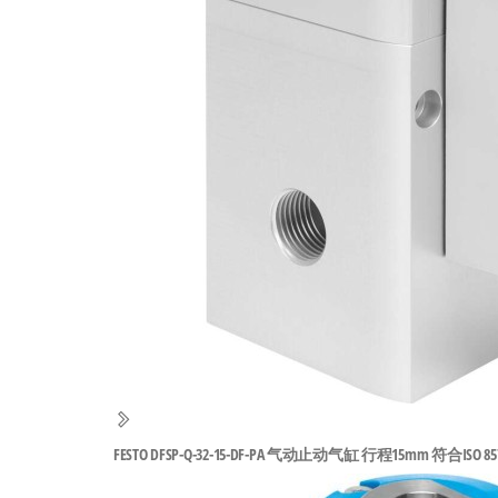
工
业
自
动
化
零
部
件
供
应
商-
达
斯
FESTO DFSP-Q-32-15-DF-PA 气动止动气缸 行程15mm 符合ISO 8573-
奇