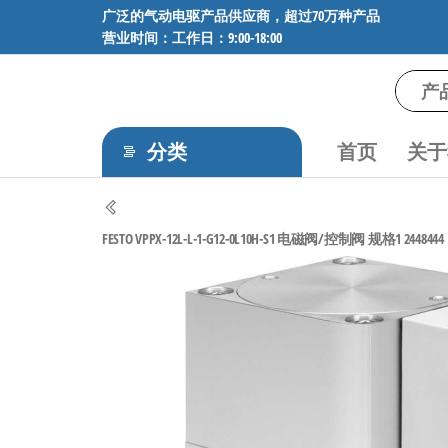
前
广泛的气动电驱产品供应商，超过70万种产品
营业时间：工作日：9:00-18:00
往
内
容
气
专业供应
SMC、
动
FESTO、
分类
首页
关于
电
NORGREN、
AVENTICS等
驱
品牌气动
工
元件，超
FESTO VPPX-12L-L-1-G12-0L10H-S1 电磁阀/控制阀 规格1 2448444
过88万种
控
工业自动
技
化零部
术-
件，正品
保障，全
广
国快速发
泛
货。
的