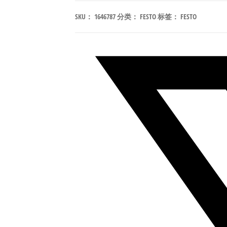
50-
SKU：
1646787
分类：
FESTO
标签：
FESTO
PPSA-
N3
标
准
气
缸
（拉
杆
式）
行
程
50mm
符
合
ISO