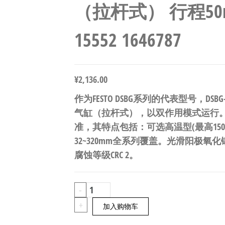
（拉杆式） 行程50m
15552 1646787
¥
2,136.00
作为FESTO DSBG系列的代表型号，DSBG-80
气缸（拉杆式），以双作用模式运行。行程5
准，其特点包括：可选高温型(最高150°
32~320mm全系列覆盖。光滑阳极氧
腐蚀等级CRC 2。
FESTO
-
DSBG-
+
加入购物车
80-