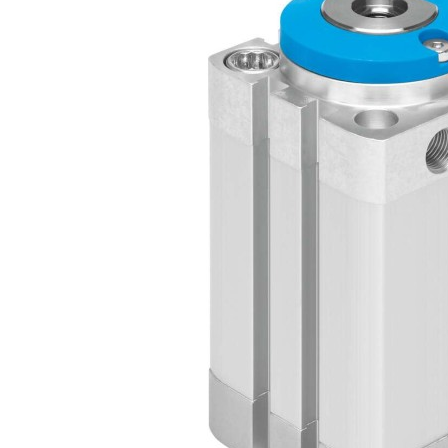
自
动
化