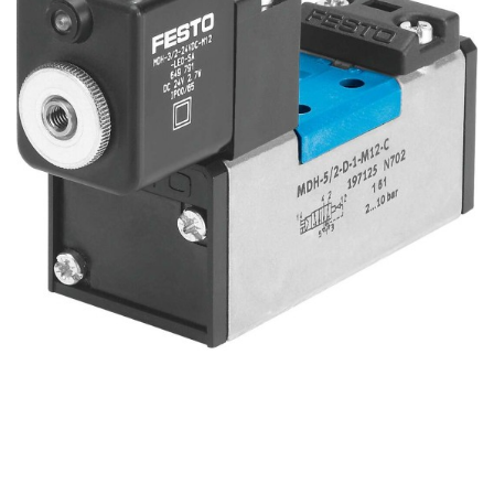
自
动
化