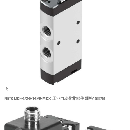
泛
国快速发
的
货。
工
业
自
动
化
零
部
件
供
应
商-
FESTO MDH-5/2-D-1-S-FR-M12-C 工业自动化零部件 规格1 533761
达
斯
奇