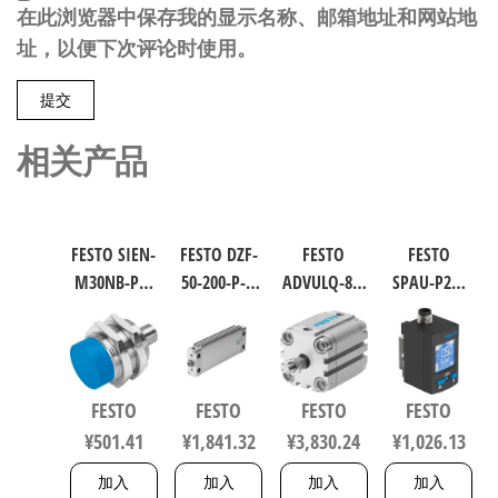
在此浏览器中保存我的显示名称、邮箱地址和网站地
址，以便下次评论时使用。
相关产品
FESTO SIEN-
FESTO DZF-
FESTO
FESTO
M30NB-PS-
50-200-P-A
ADVULQ-80-
SPAU-P2R-
S-L 电感式
扁平型气
60-A-P-A 紧
W-G18FD-L-
接近传感
缸 行程
凑型抗扭
PNLK-
器 符合EN
200mm 缸
气缸 行程
PNVBA-M8U
60947-5-2
径50mm
60mm 缸径
数字压力
FESTO
FESTO
FESTO
FESTO
150443
164075
80mm
传感器 符
¥
501.41
¥
1,841.32
¥
3,830.24
¥
1,026.13
156833
合EN 60947-
5-2 8001232
加入
加入
加入
加入