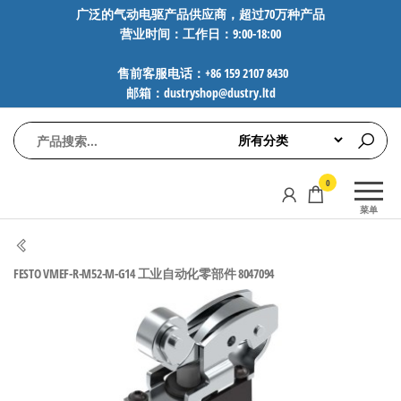
前
广泛的气动电驱产品供应商，超过70万种产品
营业时间：工作日：9:00-18:00
往
内
售前客服电话：+86 159 2107 8430
容
邮箱：dustryshop@dustry.ltd
气
专业供应
0
动
SMC、
菜单
FESTO、
电
NORGREN、
驱
AVENTICS等
FESTO VMEF-R-M52-M-G14 工业自动化零部件 8047094
工
品牌气动
元件，超
控
过88万种
技
工业自动
术-
化零部
广
件，正品
保障，全