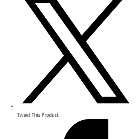
标
准
气
缸
（拉
杆
式）
行
程
250mm
符
合
ISO
15552
Tweet This Product
2159630
数