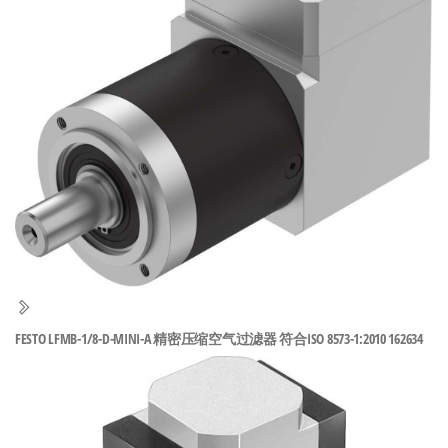
泛
国快速发
的
货。
工
业
自
动
化
零
部
件
供
应
商-
FESTO LFMB-1/8-D-MINI-A 精密压缩空气过滤器 符合ISO 8573-1:2010 162634
达
斯
奇