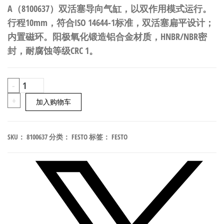
A（8100637）双活塞导向气缸，以双作用模式运行。
行程10mm，符合ISO 14644-1标准，双活塞扁平设计；
内置磁环。阳极氧化锻造铝合金材质，HNBR/NBR密
封，耐腐蚀等级CRC 1。
FESTO
-
DGTZ-
+
加入购物车
GF-
25-
SKU：
8100637
分类：
FESTO
标签：
FESTO
10-
P-
A
双
活
塞