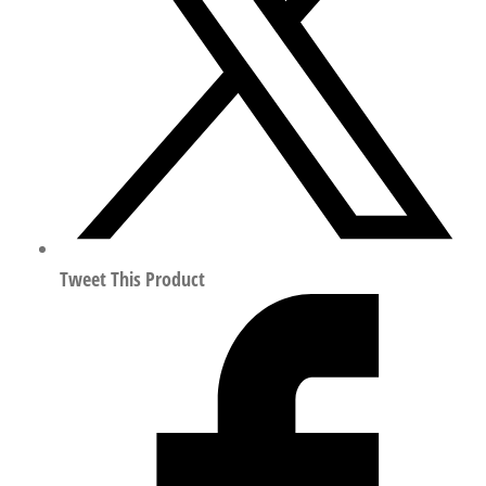
导
向
气
缸
行
程
10mm
符
合
ISO
Tweet This Product
14644-
1
8100637
数
量