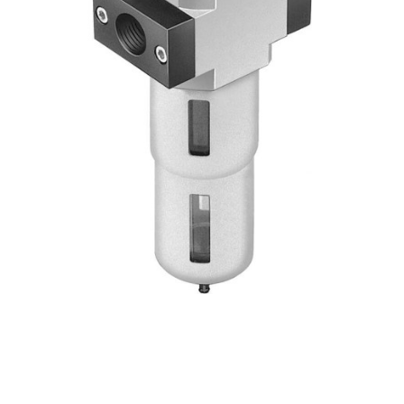
自
动
化