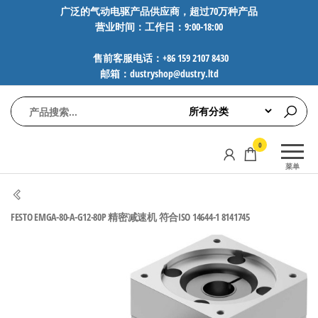
前
广泛的气动电驱产品供应商，超过70万种产品
营业时间：工作日：9:00-18:00
往
内
售前客服电话：+86 159 2107 8430
容
邮箱：dustryshop@dustry.ltd
气
专业供应
0
动
SMC、
菜单
FESTO、
电
NORGREN、
驱
AVENTICS等
FESTO EMGA-80-A-G12-80P 精密减速机 符合ISO 14644-1 8141745
工
品牌气动
元件，超
控
过88万种
技
工业自动
术-
化零部
广
件，正品
保障，全