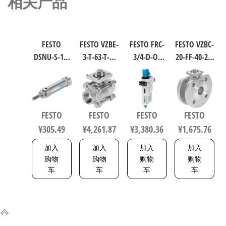
相关产品
FESTO
FESTO VZBE-
FESTO FRC-
FESTO VZBC-
DSNU-S-16-
3-T-63-T-2-
3/4-D-O-
20-FF-40-22-
40-P-A 圆形
F0710-
MAXI 过滤
F0304-V4V4T
气缸 行程
V15V16 不
减压阀润
电磁阀/控
40mm 缸径
锈钢球阀
滑器组合
制阀 规格
16mm DIN
行程63mm
符合ISO
20，行程
FESTO
FESTO
FESTO
FESTO
ISO 6432 /
符合ISO
8573-1:2010
40mm
¥
305.49
¥
4,261.87
¥
3,380.36
¥
1,675.76
CETOP RP 52
5211 0710
162744
1692200
P 5216093
加入
加入
加入
加入
购物
购物
购物
购物
车
车
车
车