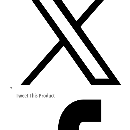
A1
不
锈
钢
迷
你
气
缸
行
程
50mm
符
Tweet This Product
合
ISO
6432
2176402