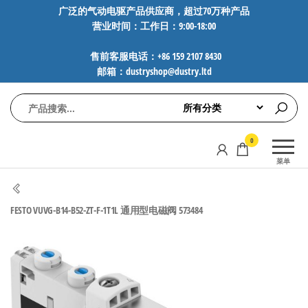
前
广泛的气动电驱产品供应商，超过70万种产品
营业时间：工作日：9:00-18:00
往
内
售前客服电话：+86 159 2107 8430
容
邮箱：dustryshop@dustry.ltd
气
专业供应
0
动
SMC、
菜单
FESTO、
电
NORGREN、
驱
AVENTICS等
FESTO VUVG-B14-B52-ZT-F-1T1L 通用型电磁阀 573484
工
品牌气动
元件，超
控
过88万种
技
工业自动
术-
化零部
广
件，正品
保障，全