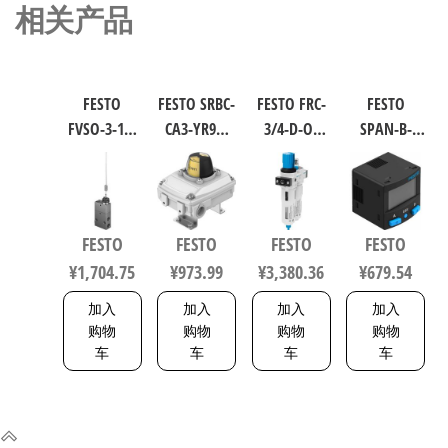
相关产品
FESTO
FESTO SRBC-
FESTO FRC-
FESTO
FVSO-3-1/8
CA3-YR90-
3/4-D-O-
SPAN-B-
工业自动
MW-1-1WG-
MAXI 过滤
B11R-Q4-
化零部件
C2-EX6 工业
减压阀润
PN-L1+2.5S
规格3 3877
自动化零
滑器组合
传感器/连
部件 规格1
符合ISO
接电缆
FESTO
FESTO
FESTO
FESTO
8137093
8573-1:2010
8114774
¥
1,704.75
¥
973.99
¥
3,380.36
¥
679.54
162744
加入
加入
加入
加入
购物
购物
购物
购物
车
车
车
车