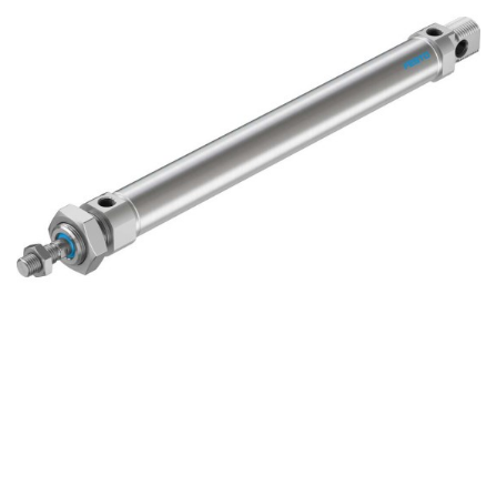
自
动
化