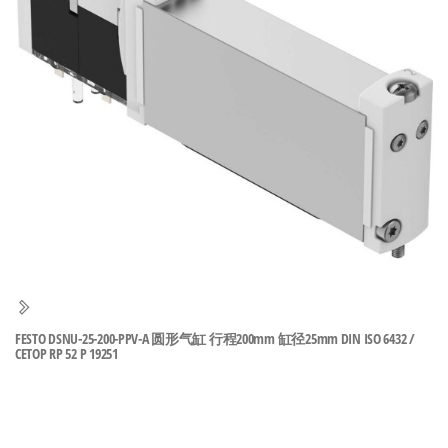
泛
国快速发
的
货。
工
业
自
动
化
零
部
件
供
应
商-
FESTO DSNU-25-200-PPV-A 圆形气缸 行程200mm 缸径25mm DIN ISO 6432 /
CETOP RP 52 P 19251
达
斯
奇