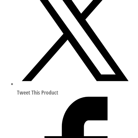
阀
岛
阀
终
端
符
合
ISO
15407
547366
数
Tweet This Product
量