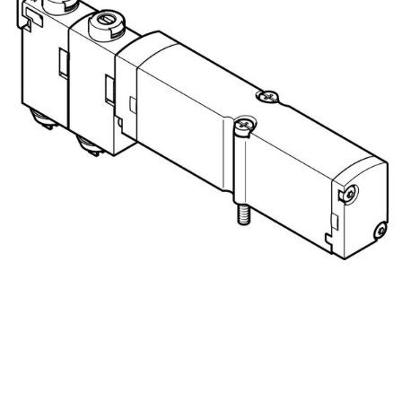
自
动
化