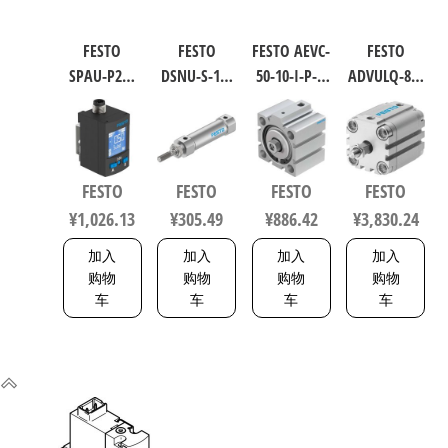
FESTO
FESTO
FESTO AEVC-
FESTO
SPAU-P2R-
DSNU-S-16-
50-10-I-P-A
ADVULQ-80-
W-G18FD-L-
40-P-A 圆形
短行程气
60-A-P-A 紧
PNLK-
气缸 行程
缸 行程
凑型抗扭
PNVBA-M8U
40mm 缸径
10mm 缸径
气缸 行程
数字压力
16mm DIN
50mm
60mm 缸径
FESTO
FESTO
FESTO
FESTO
传感器 符
ISO 6432 /
VDMA 24562
80mm
¥
1,026.13
¥
305.49
¥
886.42
¥
3,830.24
合EN 60947-
CETOP RP 52
188252
156833
5-2 8001232
P 5216093
加入
加入
加入
加入
购物
购物
购物
购物
车
车
车
车