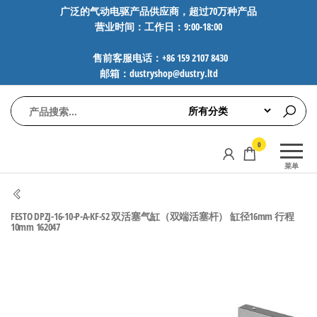
前
广泛的气动电驱产品供应商，超过70万种产品
营业时间：工作日：9:00-18:00
往
内
售前客服电话：+86 159 2107 8430
容
邮箱：dustryshop@dustry.ltd
气
专业供应
0
动
SMC、
菜单
FESTO、
电
NORGREN、
驱
AVENTICS等
FESTO DPZJ-16-10-P-A-KF-S2 双活塞气缸（双端活塞杆） 缸径16mm 行程
工
品牌气动
10mm 162047
元件，超
控
过88万种
技
工业自动
术-
化零部
广
件，正品
保障，全