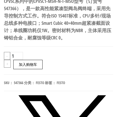
CPVSC系列中的CPVSC1-M5H-N-T-M5O型号（订货号
547366），是一款高性能紧凑型阀岛阀终端，采用先
导控制方式工作。符合ISO 15407标准，CPI/多针/现场
总线多种电接口；Smart Cubic 40×40mm超紧凑截面设
计；单线圈功耗仅1W。密封材料为NBR，主体采用压
铸铝合金，耐腐蚀等级CRC 0。
FESTO
-
CPVSC1-
+
加入购物车
M5H-
N-
SKU：
547366
分类：
FESTO
标签：
FESTO
T-
M5O
紧
凑
型