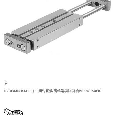
泛
国快速发
的
货。
工
业
自
动
化
零
部
件
供
应
商-
FESTO VMPA14-M1HF-J-PI 阀岛底板/阀终端模块 符合ISO 15407 578805
达
斯
奇