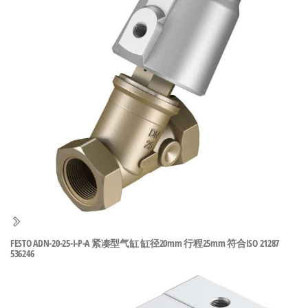
泛
国快速发
的
货。
工
业
自
动
化
零
部
件
供
应
商-
FESTO ADN-20-25-I-P-A 紧凑型气缸 缸径20mm 行程25mm 符合ISO 21287
达
536246
斯
奇