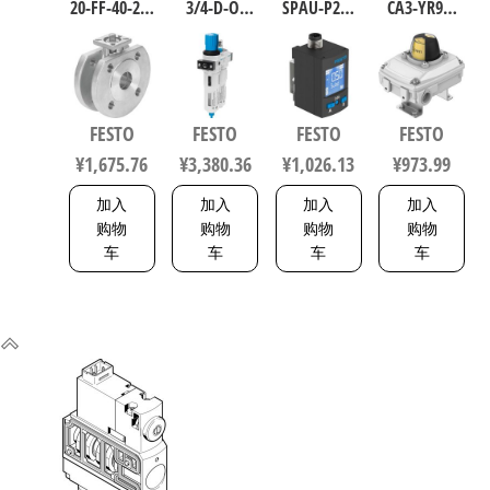
20-FF-40-22-
3/4-D-O-
SPAU-P2R-
CA3-YR90-
F0304-V4V4T
MAXI 过滤
W-G18FD-L-
MW-1-1WG-
电磁阀/控
减压阀润
PNLK-
C2-EX6 工业
制阀 规格
滑器组合
PNVBA-M8U
自动化零
20，行程
符合ISO
数字压力
部件 规格1
FESTO
FESTO
FESTO
FESTO
40mm
8573-1:2010
传感器 符
8137093
¥
1,675.76
¥
3,380.36
¥
1,026.13
¥
973.99
1692200
162744
合EN 60947-
5-2 8001232
加入
加入
加入
加入
购物
购物
购物
购物
车
车
车
车