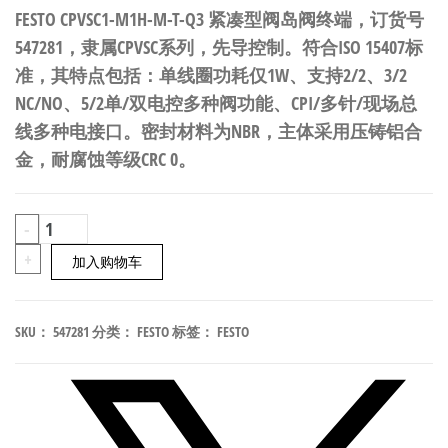
FESTO CPVSC1-M1H-M-T-Q3 紧凑型阀岛阀终端，订货号
547281，隶属CPVSC系列，先导控制。符合ISO 15407标
准，其特点包括：单线圈功耗仅1W、支持2/2、3/2
NC/NO、5/2单/双电控多种阀功能、CPI/多针/现场总
线多种电接口。密封材料为NBR，主体采用压铸铝合
金，耐腐蚀等级CRC 0。
FESTO
-
CPVSC1-
+
加入购物车
M1H-
M-
SKU：
547281
分类：
FESTO
标签：
FESTO
T-
Q3
紧
凑