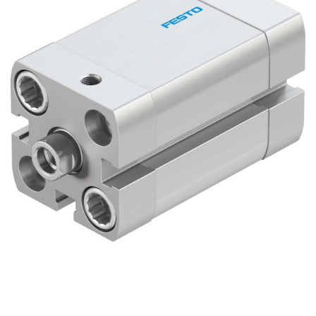
自
动
化