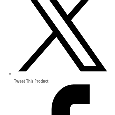
型
阀
岛
阀
终
端
符
合
ISO
15407
547281
数
Tweet This Product
量