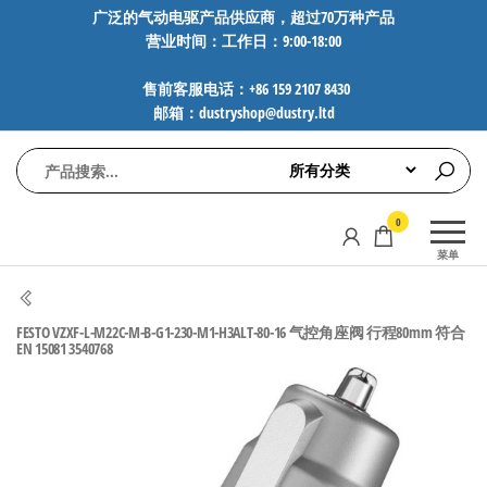
前
广泛的气动电驱产品供应商，超过70万种产品
营业时间：工作日：9:00-18:00
往
内
售前客服电话：+86 159 2107 8430
容
邮箱：dustryshop@dustry.ltd
气
专业供应
0
动
SMC、
菜单
FESTO、
电
NORGREN、
驱
AVENTICS等
FESTO VZXF-L-M22C-M-B-G1-230-M1-H3ALT-80-16 气控角座阀 行程80mm 符合
工
品牌气动
EN 15081 3540768
元件，超
控
过88万种
技
工业自动
术-
化零部
广
件，正品
保障，全