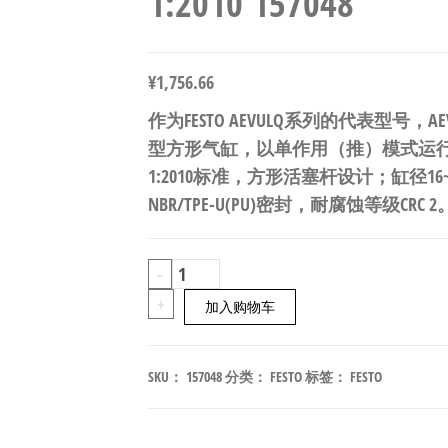
1:2010 157048
¥
1,756.66
作为FESTO AEVULQ系列的代表型号，AEVUL
型方形气缸，以单作用（推）模式运行。行程
1:2010标准，方形活塞杆设计；缸径1
NBR/TPE-U(PU)密封，耐腐蚀等级CRC 2
FESTO
-
AEVULQ-
+
加入购物车
40-
10-
SKU：
157048
分类：
FESTO
标签：
FESTO
P-
A
紧