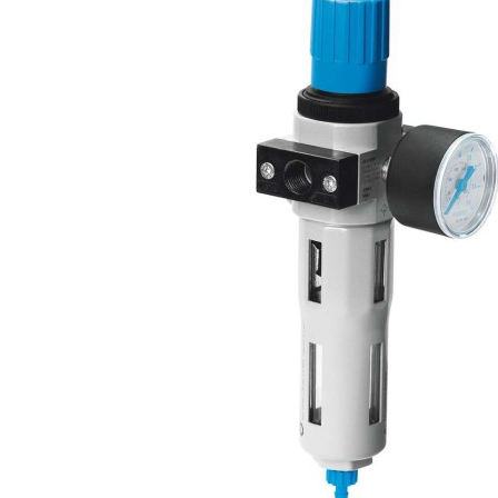
自
动
化