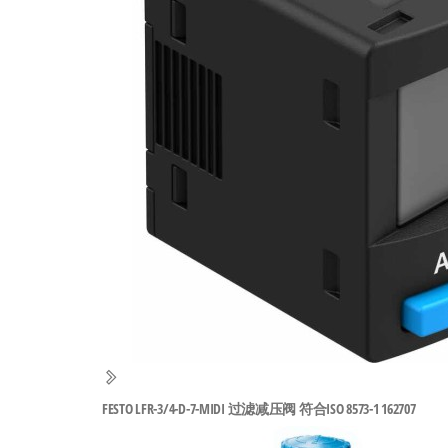
工
业
自
动
化
零
部
件
供
应
商-
达
斯
FESTO LFR-3/4-D-7-MIDI 过滤减压阀 符合ISO 8573-1 162707
奇