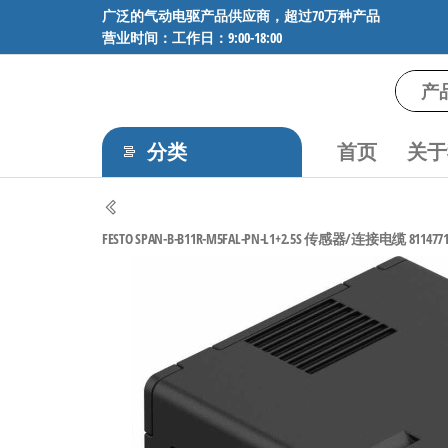
前
广泛的气动电驱产品供应商，超过70万种产品
营业时间：工作日：9:00-18:00
往
内
容
气
专业供应
SMC、
动
FESTO、
分类
首页
关于
电
NORGREN、
AVENTICS等
驱
品牌气动
工
元件，超
FESTO SPAN-B-B11R-M5FAL-PN-L1+2.5S 传感器/连接电缆 811477
过88万种
控
工业自动
技
化零部
术-
件，正品
保障，全
广
国快速发
泛
货。
的