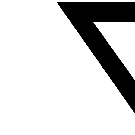
凑
型
方
形
气
缸
行
程
10mm
符
合
ISO
8573-
1:2010
157048
数