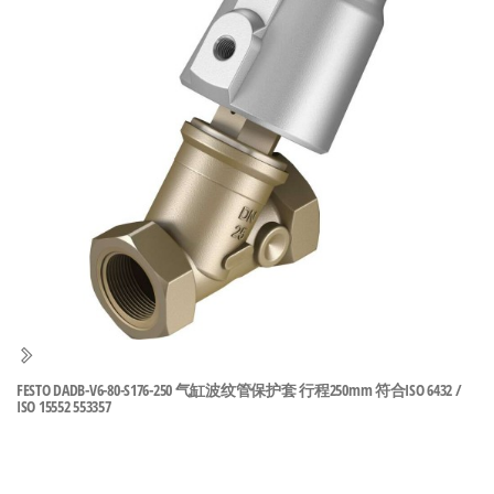
泛
国快速发
的
货。
工
业
自
动
化
零
部
件
供
应
商-
FESTO DADB-V6-80-S176-250 气缸波纹管保护套 行程250mm 符合ISO 6432 /
达
ISO 15552 553357
斯
奇