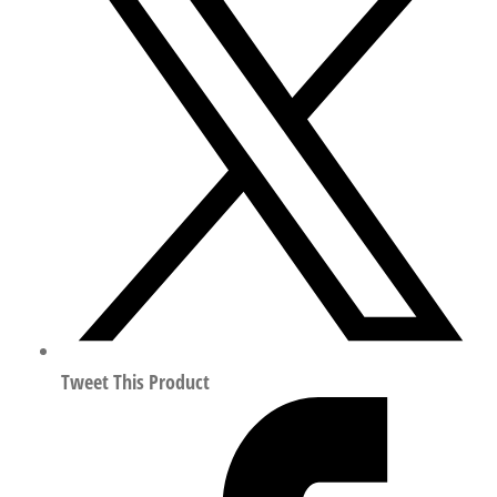
紧
凑
型
方
形
气
缸
行
程
20mm
符
合
ISO
Tweet This Product
8573-
1:2010
157076