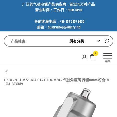
前
广泛的气动电驱产品供应商，超过70万种产品
营业时间：工作日：9:00-18:00
往
内
售前客服电话：+86 159 2107 8430
容
邮箱：dustryshop@dustry.ltd
气
专业供应
0
动
SMC、
菜单
FESTO、
电
NORGREN、
驱
AVENTICS等
FESTO VZXF-L-M22C-M-A-G1-230-H3ALV-80-V 气控角座阀 行程80mm 符合EN
工
品牌气动
15081 3536819
元件，超
控
过88万种
技
工业自动
术-
化零部
广
件，正品
保障，全