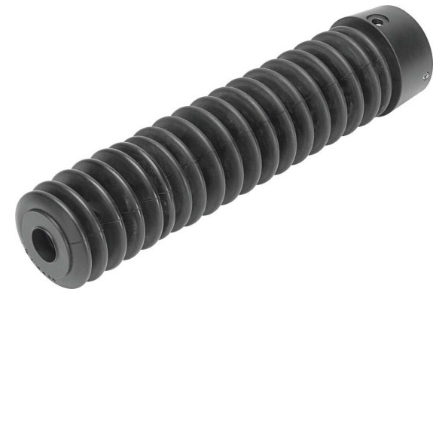
自
动
化