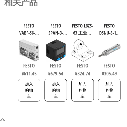
相关产品
FESTO
FESTO
FESTO LBZS-
FESTO
VABF-S6-1-
SPAN-B-
63 工业自
DSNU-S-16-
P1A7-G12
B11R-Q4-
动化零部
40-P-A 圆形
软启动阀
PN-L1+2.5S
件 规格63
气缸 行程
539231
传感器/连
33846
40mm 缸径
接电缆
16mm DIN
FESTO
FESTO
FESTO
FESTO
8114774
ISO 6432 /
¥
611.45
¥
679.54
¥
324.74
¥
305.49
CETOP RP 52
P 5216093
加入
加入
加入
加入
购物
购物
购物
购物
车
车
车
车