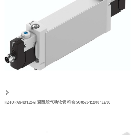
泛
国快速发
的
货。
工
业
自
动
化
零
部
件
供
应
商-
FESTO PAN-8X1,25-SI 聚酰胺气动软管 符合ISO 8573-1:2010 152700
达
斯
奇