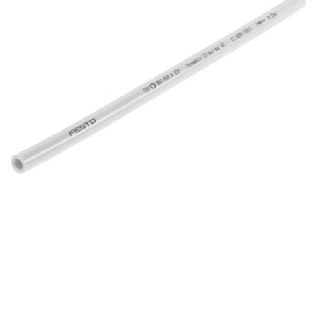
自
动
化