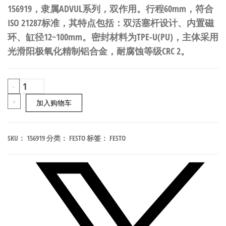
156919，隶属ADVUL系列，双作用。行程60mm，符合
ISO 21287标准，其特点包括：双活塞杆设计、内置磁
环、缸径12~100mm。密封材料为TPE-U(PU)，主体采用
光滑阳极氧化精制铝合金，耐腐蚀等级CRC 2。
FESTO
-
ADVUL-
+
加入购物车
80-
60-
SKU：
156919
分类：
FESTO
标签：
FESTO
P-
A
防
扭
转
紧