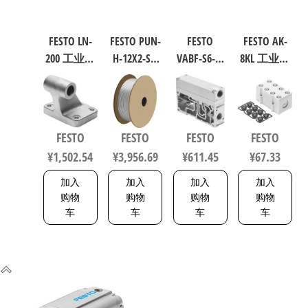
FESTO LN-
FESTO PUN-
FESTO
FESTO AK-
200 工业自
H-12X2-SI-
VABF-S6-1-
8KL 工业自
动化零部
200 聚氨酯
P1A7-G12
动化零部
件 规格200
气动软管
软启动阀
件 538219
9038
符合ISO
539231
8573-1:2010
FESTO
FESTO
FESTO
FESTO
558275
¥
1,502.54
¥
3,956.69
¥
611.45
¥
67.33
加入
加入
加入
加入
购物
购物
购物
购物
车
车
车
车