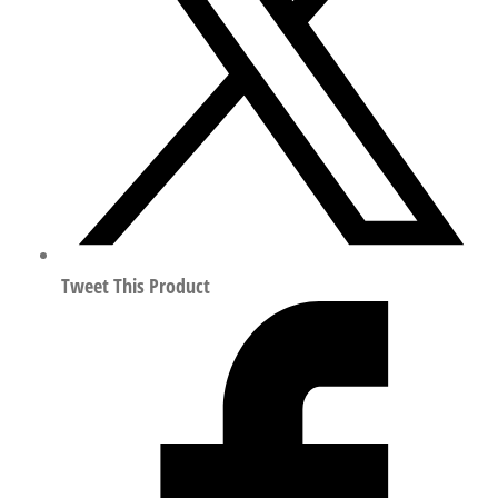
凑
型
气
缸
行
程
60mm
符
合
ISO
Tweet This Product
21287
156919
数
量