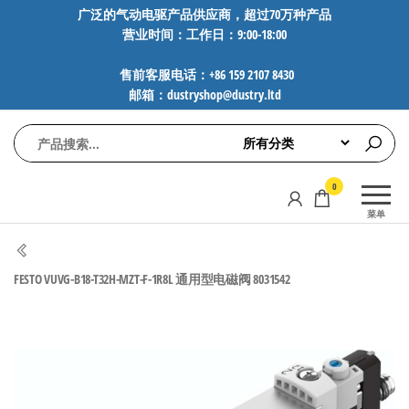
前
广泛的气动电驱产品供应商，超过70万种产品
营业时间：工作日：9:00-18:00
往
内
售前客服电话：+86 159 2107 8430
容
邮箱：dustryshop@dustry.ltd
气
专业供应
0
动
SMC、
菜单
FESTO、
电
NORGREN、
驱
AVENTICS等
FESTO VUVG-B18-T32H-MZT-F-1R8L 通用型电磁阀 8031542
工
品牌气动
元件，超
控
过88万种
技
工业自动
术-
化零部
广
件，正品
保障，全