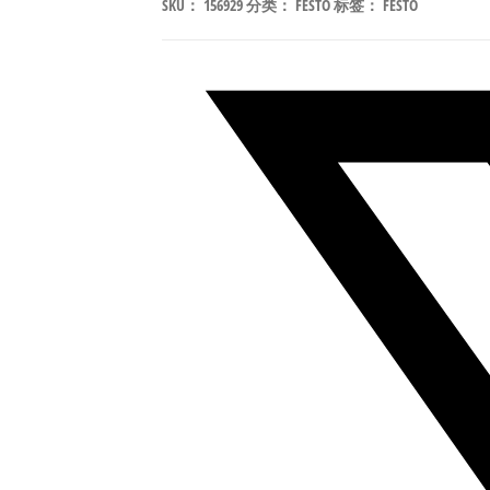
SKU：
156929
分类：
FESTO
标签：
FESTO
P-
A
防
扭
转
紧
凑
型
气
缸
行
程
80mm
符
合
ISO