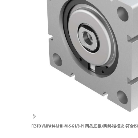
工
业
自
动
化
零
部
件
供
应
商-
达
斯
FESTO VMPA14-M1H-M-S-G1/8-PI 阀岛底板/阀终端模块 符合ISO 15
奇