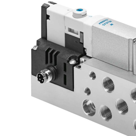
自
动
化