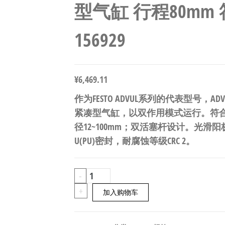
型气缸 行程80mm 符合
156929
¥
6,469.11
作为FESTO ADVUL系列的代表型号，ADVUL
紧凑型气缸，以双作用模式运行。符合ISO
径12~100mm；双活塞杆设计。光滑阳
U(PU)密封，耐腐蚀等级CRC 2。
FESTO
-
ADVUL-
+
加入购物车
100-
80-