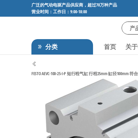
前
广泛的气动电驱产品供应商，超过70万种产品
营业时间：工作日：9:00-18:00
往
内
容
气
专业供应
SMC、
动
FESTO、
分类
首页
关于
电
NORGREN、
AVENTICS等
驱
品牌气动
工
元件，超
FESTO AEVC-100-25-I-P 短行程气缸 行程25mm 缸径100mm 符合VDM
过88万种
控
工业自动
技
化零部
术-
件，正品
保障，全
广
国快速发
泛
货。
的