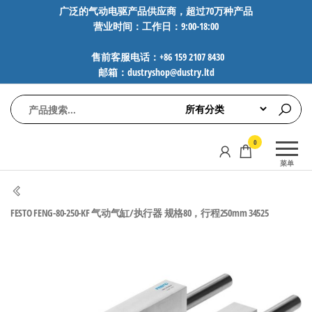
前
广泛的气动电驱产品供应商，超过70万种产品
营业时间：工作日：9:00-18:00
往
内
售前客服电话：+86 159 2107 8430
容
邮箱：dustryshop@dustry.ltd
气
专业供应
0
动
SMC、
菜单
FESTO、
电
NORGREN、
驱
AVENTICS等
FESTO FENG-80-250-KF 气动气缸/执行器 规格80，行程250mm 34525
工
品牌气动
元件，超
控
过88万种
技
工业自动
术-
化零部
广
件，正品
保障，全