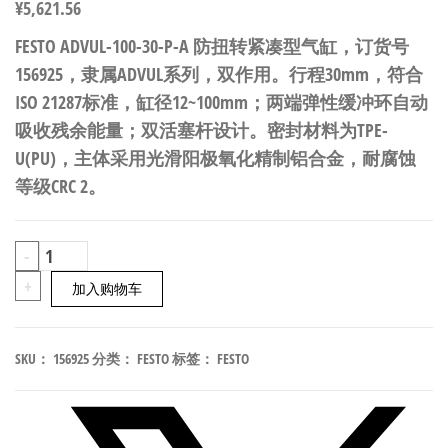
¥
5,621.56
FESTO ADVUL-100-30-P-A 防扭转紧凑型气缸，订货号
156925，隶属ADVUL系列，双作用。行程30mm，符合
ISO 21287标准，缸径12~100mm；两端弹性缓冲环自动
吸收残余能量；双活塞杆设计。密封材料为TPE-
U(PU)，主体采用光滑阳极氧化精制铝合金，耐腐蚀
等级CRC 2。
FESTO
-
ADVUL-
+
加入购物车
100-
30-
SKU：
156925
分类：
FESTO
标签：
FESTO
P-
A
防