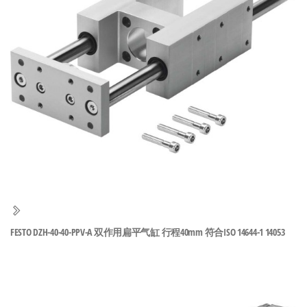
泛
国快速发
的
货。
工
业
自
动
化
零
部
件
供
应
商-
FESTO DZH-40-40-PPV-A 双作用扁平气缸 行程40mm 符合ISO 14644-1 14053
达
斯
奇