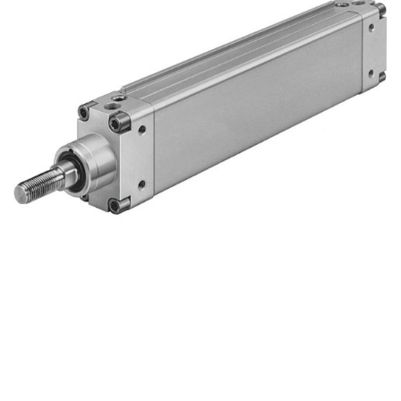
自
动
化