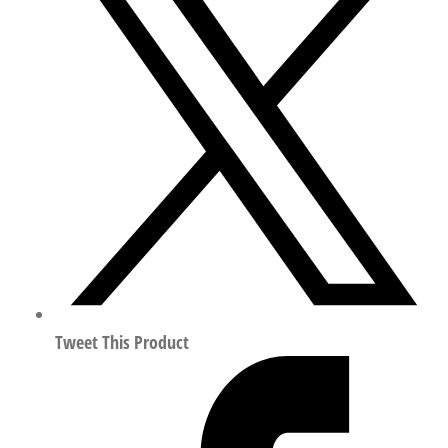
扭
转
紧
凑
型
气
缸
行
程
30mm
符
合
ISO
Tweet This Product
21287
156925
数