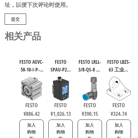
址，以便下次评论时使用。
相关产品
FESTO AEVC-
FESTO
FESTO LRLL-
FESTO LBZS-
50-10-I-P-A
SPAU-P2R-
3/8-QS-8 气
63 工业自
短行程气
W-G18FD-L-
源处理元
动化零部
缸 行程
PNLK-
件 规格8
件 规格63
10mm 缸径
PNVBA-M8U
153505
33846
50mm
数字压力
FESTO
FESTO
FESTO
FESTO
VDMA 24562
传感器 符
¥
886.42
¥
1,026.13
¥
390.15
¥
324.74
188252
合EN 60947-
5-2 8001232
加入
加入
加入
加入
购物
购物
购物
购物