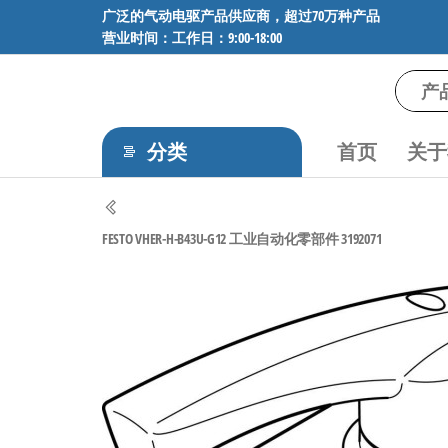
前
广泛的气动电驱产品供应商，超过70万种产品
营业时间：工作日：9:00-18:00
往
内
容
气
专业供应
SMC、
动
FESTO、
分类
首页
关于
电
NORGREN、
AVENTICS等
驱
品牌气动
工
元件，超
FESTO VHER-H-B43U-G12 工业自动化零部件 3192071
过88万种
控
工业自动
技
化零部
术-
件，正品
保障，全
广
国快速发
泛
货。
的