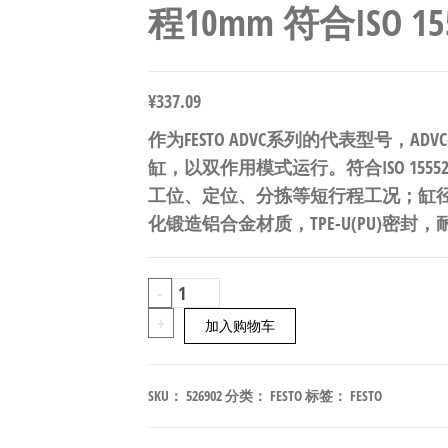
程10mm 符合ISO 155
¥
337.09
作为FESTO ADVC系列的代表型号，ADVC-
缸，以双作用模式运行。符合ISO 155
工位、定位、分拣等短行程工况；缸径4
化锻造铝合金材质，TPE-U(PU)密封，耐
FESTO
-
ADVC-
+
加入购物车
6-
10-
SKU：
526902
分类：
FESTO
标签：
FESTO
P-
A