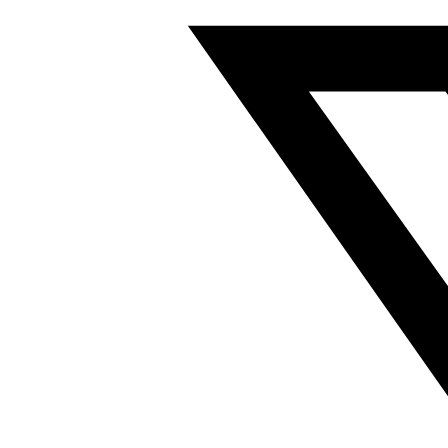
短
行
程
气
缸
行
程
10mm
符
合
ISO
15552
526902
数
量