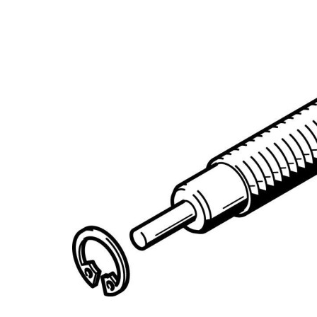
自
动
化