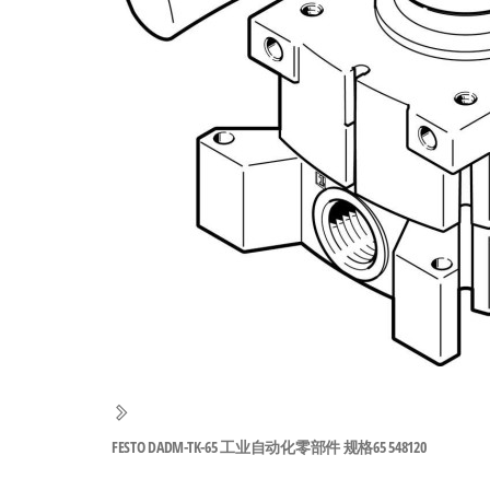
工
业
自
动
化
零
部
件
供
应
商-
达
斯
FESTO DADM-TK-65 工业自动化零部件 规格65 548120
奇