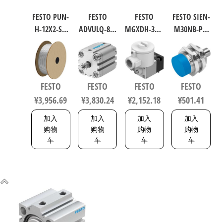
FESTO PUN-
FESTO
FESTO
FESTO SIEN-
H-12X2-SI-
ADVULQ-80-
MGXDH-3/2-
M30NB-PS-
200 聚氨酯
60-A-P-A 紧
1.2-24DC-EX
S-L 电感式
气动软管
凑型抗扭
工业自动
接近传感
符合ISO
气缸 行程
化零部件
器 符合EN
8573-1:2010
60mm 缸径
规格1.2
60947-5-2
FESTO
FESTO
FESTO
FESTO
558275
80mm
535615
150443
¥
3,956.69
¥
3,830.24
¥
2,152.18
¥
501.41
156833
加入
加入
加入
加入
购物
购物
购物
购物
车
车
车
车