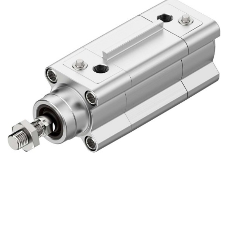
自
动
化