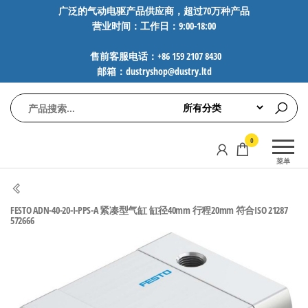
前
广泛的气动电驱产品供应商，超过70万种产品
营业时间：工作日：9:00-18:00
往
内
售前客服电话：+86 159 2107 8430
容
邮箱：dustryshop@dustry.ltd
气
专业供应
0
动
SMC、
菜单
FESTO、
电
NORGREN、
驱
AVENTICS等
FESTO ADN-40-20-I-PPS-A 紧凑型气缸 缸径40mm 行程20mm 符合ISO 21287
工
品牌气动
572666
元件，超
控
过88万种
技
工业自动
术-
化零部
广
件，正品
保障，全