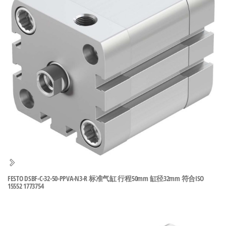
泛
国快速发
的
货。
工
业
自
动
化
零
部
件
供
应
商-
FESTO DSBF-C-32-50-PPVA-N3-R 标准气缸 行程50mm 缸径32mm 符合ISO
达
15552 1773754
斯
奇