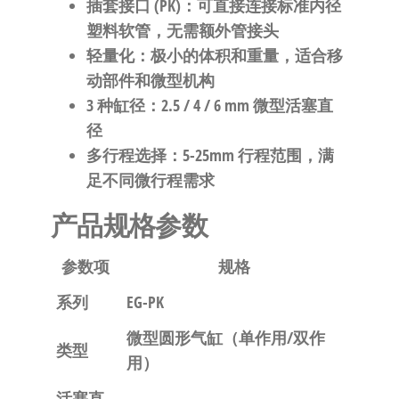
自
插套接口 (PK)
：可直接连接标准内径
动
塑料软管，无需额外管接头
化
轻量化
：极小的体积和重量，适合移
动部件和微型机构
3 种缸径
：2.5 / 4 / 6 mm 微型活塞直
径
多行程选择
：5-25mm 行程范围，满
足不同微行程需求
产品规格参数
参数项
规格
系列
EG-PK
微型圆形气缸（单作用/双作
类型
用）
活塞直