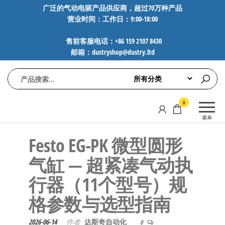
前
广泛的气动电驱产品供应商，超过70万种产品
营业时间：工作日：9:00-18:00
往
内
售前客服电话：+86 159 2107 8430
容
邮箱：dustryshop@dustry.ltd
气
专业供应
0
动
SMC、
菜单
FESTO、
电
NORGREN、
Festo EG-PK 微型圆形
驱
AVENTICS等
工
品牌气动
气缸 — 超紧凑气动执
元件，超
控
行器（11个型号）规
过88万种
技
工业自动
格参数与选型指南
术-
化零部
广
件，正品
2026-06-14
作者
达斯奇自动化
0
保障，全