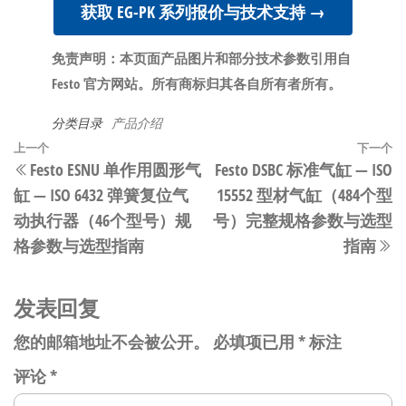
获取 EG-PK 系列报价与技术支持 →
免责声明：本页面产品图片和部分技术参数引用自
Festo 官方网站。所有商标归其各自所有者所有。
分类目录
产品介绍
文
上
上一个
下一个
Festo ESNU 单作用圆形气
Festo DSBC 标准气缸 — ISO
章
一
缸 — ISO 6432 弹簧复位气
15552 型材气缸（484个型
篇
导
动执行器（46个型号）规
号）完整规格参数与选型
文
航
格参数与选型指南
指南
章
发表回复
您的邮箱地址不会被公开。
必填项已用
*
标注
评论
*