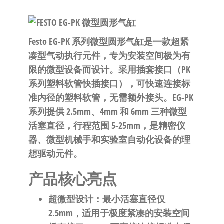
泛
国快速发
的
货。
工
Festo
EG-PK 系列微型圆形气缸
是一款超紧
业
凑型气动执行元件，专为安装空间极为有
自
限的微型设备而设计。采用插套接口（PK
动
系列塑料软管快插接口），可快速连接标
化
准内径的塑料软管，无需额外接头。EG-PK
零
系列提供 2.5mm、4mm 和 6mm 三种微型
部
活塞直径，行程范围 5-25mm，是精密仪
件
器、微型机械手和实验室自动化设备的理
供
想驱动元件。
应
商-
产品核心亮点
达
斯
超微型设计
：最小活塞直径仅
奇
2.5mm，适用于极度紧凑的安装空间