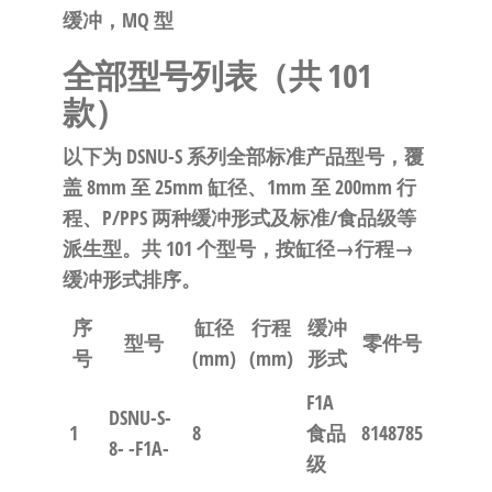
缓冲，MQ 型
全部型号列表（共 101
款）
以下为 DSNU-S 系列全部标准产品型号，覆
盖 8mm 至 25mm 缸径、1mm 至 200mm 行
程、P/PPS 两种缓冲形式及标准/食品级等
派生型。共 101 个型号，按缸径→行程→
缓冲形式排序。
序
缸径
行程
缓冲
型号
零件号
号
(mm)
(mm)
形式
F1A
DSNU-S-
1
8
食品
8148785
8- -F1A-
级