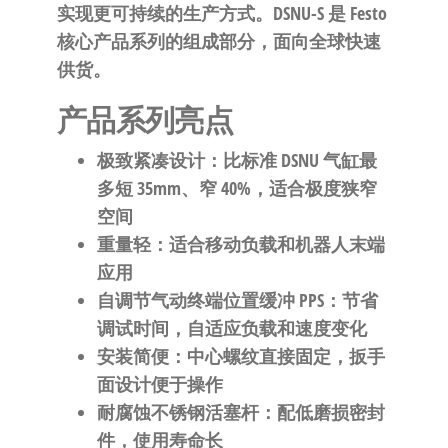
自
实现更可持续的生产方式。DSNU-S 是 Festo
动
核心产品系列的组成部分，面向全球快速
化
供货。
产品系列亮点
极致紧凑设计
：比标准 DSNU 气缸最
多短 35mm、窄 40%，适合极度狭窄
空间
重量轻
：适合移动负载和机器人末端
应用
自调节气动终端位置缓冲 PPS
：节省
调试时间，自适应负载和速度变化
安装简便
：中心螺纹直接固定，扳手
面设计便于操作
耐腐蚀不锈钢活塞杆
：配低磨损密封
件，使用寿命长