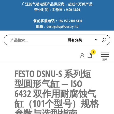
前
广泛的气动电驱产品供应商，超过70万种产品
营业时间：工作日：9:00-18:00
往
内
售前客服电话：+86 159 2107 8430
容
邮箱：dustryshop@dustry.ltd
气
专业供应
0
动
SMC、
菜单
FESTO、
电
NORGREN、
FESTO DSNU-S 系列短
驱
AVENTICS等
工
品牌气动
型圆形气缸 — ISO
元件，超
控
6432 双作用耐腐蚀气
过88万种
技
工业自动
缸（101个型号）规格
术-
化零部
广
件，正品
参数与选型指南
保障，全