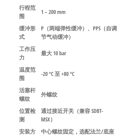
行程范
1 – 200 mm
围
缓冲形
P（两端弹性缓冲）、PPS（自调
式
节气动缓冲）
工作压
最大 10 bar
力
温度范
-20 °C 至 +80 °C
围
活塞杆
外螺纹
螺纹
位置检
通过接近开关（兼容 SDBT-
测
MSX）
安装方
中心螺纹固定，选配法兰/底座