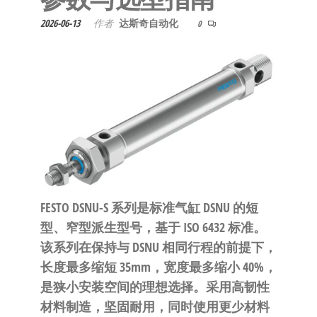
泛
国快速发
的
2026-06-13
作者
达斯奇自动化
0
货。
工
业
自
动
化
零
部
件
供
FESTO DSNU-S 系列是标准气缸 DSNU 的短
应
型、窄型派生型号，基于 ISO 6432 标准。
商-
该系列在保持与 DSNU 相同行程的前提下，
达
长度最多缩短 35mm，宽度最多缩小 40%，
斯
是狭小安装空间的理想选择。采用高韧性
奇
材料制造，坚固耐用，同时使用更少材料