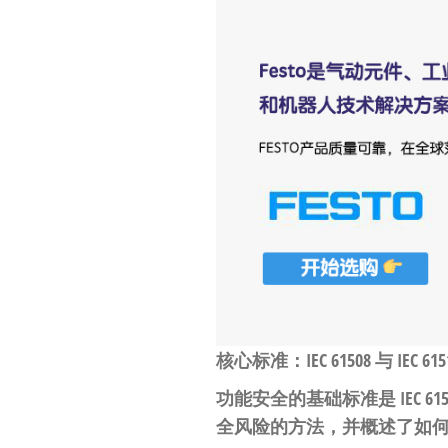
工
业
自
动
化
零
部
件
供
应
商-
达
核心标准：IEC 61508 与 IEC 615
斯
功能安全的基础标准是 IEC
奇
全风险的方法，并概述了如