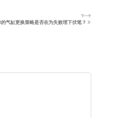
下一个
下
你的气缸更换策略是否在为失败埋下伏笔？
一
篇
文
章