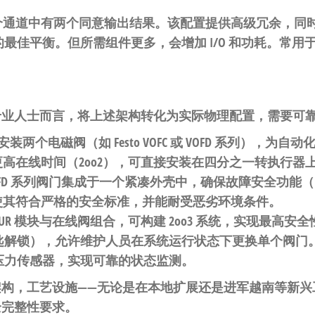
个通道中有两个同意输出结果。该配置提供高级冗余，同时降
最佳平衡。但所需组件更多，会增加 I/O 和功耗。常用
专业人士而言，将上述架构转化为实际物理配置，需要可
装两个电磁阀（如 Festo VOFC 或 VOFD 系列），
或更高在线时间（2oo2），可直接安装在四分之一转执行器
OFD 系列阀门集成于一个紧凑外壳中，确保故障安全功能（
层使其符合严格的安全标准，并能耐受恶劣环境条件。
MUR 模块与在线阀组合，可构建 2oo3 系统，实现最高
匙解锁），允许维护人员在系统运行状态下更换单个阀门
压力传感器，实现可靠的状态监测。
构，工艺设施——无论是在本地扩展还是进军越南等新兴
全完整性要求。