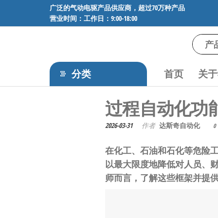
前
广泛的气动电驱产品供应商，超过70万种产品
营业时间：工作日：9:00-18:00
往
内
容
气
专业供应
SMC、
动
FESTO、
分类
首页
关于
电
NORGREN、
AVENTICS等
驱
过程自动化功能
品牌气动
工
元件，超
过88万种
控
2026-03-31
作者
达斯奇自动化
0
工业自动
技
化零部
在化工、石油和石化等危险
术-
件，正品
以最大限度地降低对人员、
保障，全
广
师而言，了解这些框架并提
国快速发
泛
货。
的