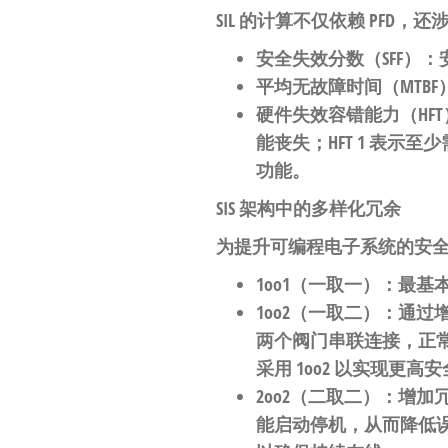
SIL 的计算不仅依赖 PF
安全失效分数（SFF）
：
平均无故障时间（MTBF
硬件失效容错能力（HFT
能丧失；HFT 1 表示
功能。
SIS 架构中的多样化冗余
为提升可编程电子系统的安全完整性，
1oo1（一取一）
：最基
1oo2（一取二）
：通过
两个阀门串联连接，正
采用 1oo2 以实现更高
2oo2（二取二）
：增加
能启动停机，从而降低误跳