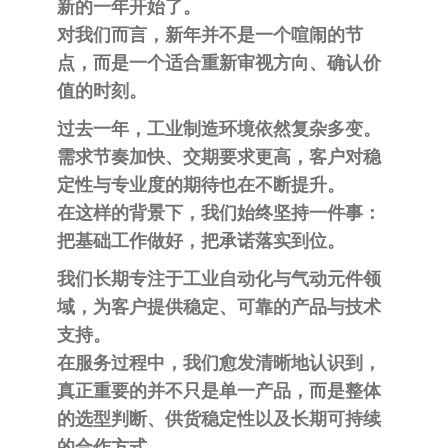
泛
新的一年开始了。
国快速发
的
对我们而言，新年并不是一个喧闹的节
货。
工
点，而是一个适合重新审视方向、确认价
业
值的时刻。
自
过去一年，工业制造环境依然复杂多变。
动
需求节奏加快、交期要求更高，客户对稳
化
定性与专业度的期待也在不断提升。
零
在这样的背景下，我们始终坚持一件事：
部
把基础工作做好，把承诺落实到位
。
件
我们长期专注于工业自动化与气动元件领
供
域，为客户提供稳定、可靠的产品与技术
应
支持。
商-
在服务过程中，我们愈发清晰地认识到，
达
真正重要的并不只是单一产品，而是整体
斯
的选型判断、供货稳定性以及长期可持续
奇
的合作方式。