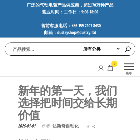
前
广泛的气动电驱产品供应商，超过70万种产品
营业时间：工作日：9:00-18:00
往
内
售前客服电话：+86 159 2107 8430
容
邮箱：dustryshop@dustry.ltd
气
专业供应
0
动
SMC、
菜单
FESTO、
电
NORGREN、
新年的第一天，我们
驱
AVENTICS等
工
品牌气动
选择把时间交给长期
元件，超
控
价值
过88万种
技
工业自动
术-
化零部
2026-01-01
作者
达斯奇自动化
0
广
件，正品
保障，全