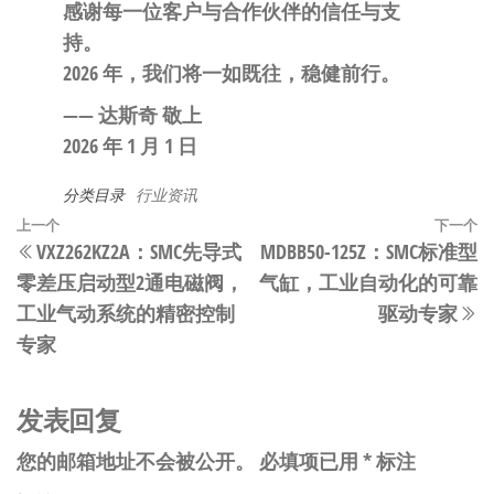
感谢每一位客户与合作伙伴的信任与支
持。
2026 年，我们将一如既往，稳健前行。
—— 达斯奇 敬上
2026 年 1 月 1 日
分类目录
行业资讯
文
上
上一个
下一个
VXZ262KZ2A：SMC先导式
MDBB50-125Z：SMC标准型
章
一
零差压启动型2通电磁阀，
气缸，工业自动化的可靠
篇
导
工业气动系统的精密控制
驱动专家
文
航
专家
章
发表回复
您的邮箱地址不会被公开。
必填项已用
*
标注